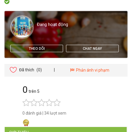
Đang hoạt động
THEO DÕI
CHAT NGAY
Đã thích
(0)
|
Phản ánh vi phạm
0
trên 5
0 đánh giá
|
34 lượt xem