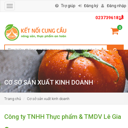
Trợ giúp
Đăng ký
Đăng nhập
Toggle
navigation
02373961818
0
CƠ SỞ SẢN XUẤT KINH DOANH
Trang chủ
Cơ sở sản xuất kinh doanh
Công ty TNHH Thực phẩm & TMDV Lê Gia