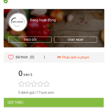
Đang hoạt động
THEO DÕI
CHAT NGAY
Đã thích
(0)
|
Phản ánh vi phạm
0
trên 5
0 đánh giá
|
17 lượt xem
GIỚI THIỆU