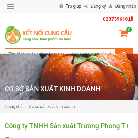
Trợ giúp
Đăng ký
Đăng nhập
Toggle
navigation
02373961818
0
CƠ SỞ SẢN XUẤT KINH DOANH
Trang chủ
Cơ sở sản xuất kinh doanh
Công ty TNHH Sản xuất Trường Phong T+