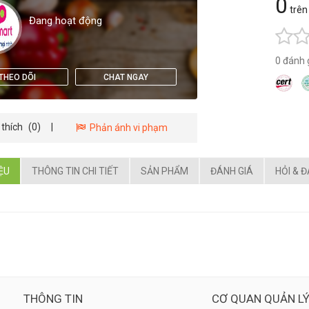
0
trên
Đang hoạt động
0 đánh 
THEO DÕI
CHAT NGAY
 thích
(0)
|
Phản ánh vi phạm
IỆU
THÔNG TIN CHI TIẾT
SẢN PHẨM
ĐÁNH GIÁ
HỎI & 
THÔNG TIN
CƠ QUAN QUẢN L