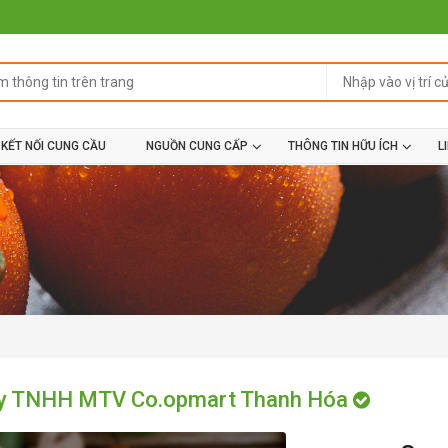
KẾT NỐI CUNG CẦU
NGUỒN CUNG CẤP
THÔNG TIN HỮU ÍCH
L
ty TNHH MTV Co.opmart Thanh Hóa