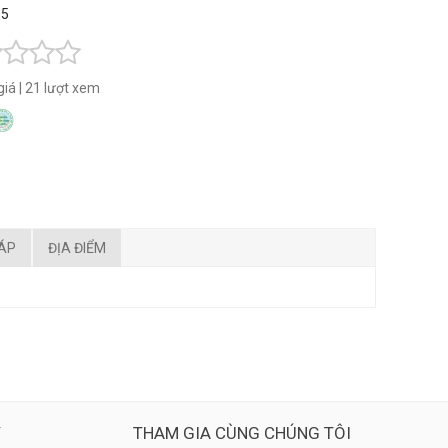
 5
giá
|
21 lượt xem
ĐÁP
ĐỊA ĐIỂM
Ý
THAM GIA CÙNG CHÚNG TÔI