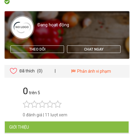
Đang hoạt động
THEO DÕI
CHAT NGAY
Đã thích
(0)
|
Phản ánh vi phạm
0
trên 5
0 đánh giá
|
11 lượt xem
GIỚI THIỆU