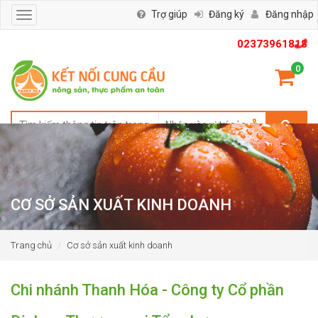
Trợ giúp
Đăng ký
Đăng nhập
Toggle
navigation
02373961818
0
CƠ SỞ SẢN XUẤT KINH DOANH
Trang chủ
Cơ sở sản xuất kinh doanh
Chi nhánh Thanh Hóa - Công ty Cổ phần