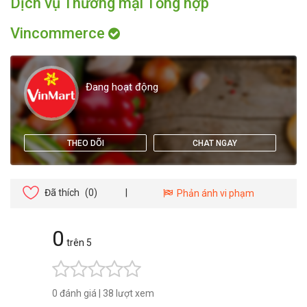
Dịch vụ Thương mại Tổng hợp
Vincommerce
Đang hoạt động
THEO DÕI
CHAT NGAY
Đã thích
(0)
|
Phản ánh vi phạm
0
trên 5
0 đánh giá
|
38 lượt xem