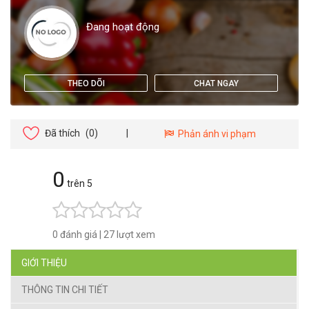
Đang hoạt động
THEO DÕI
CHAT NGAY
Đã thích
(0)
|
Phản ánh vi phạm
0
trên 5
0 đánh giá
|
27 lượt xem
GIỚI THIỆU
THÔNG TIN CHI TIẾT