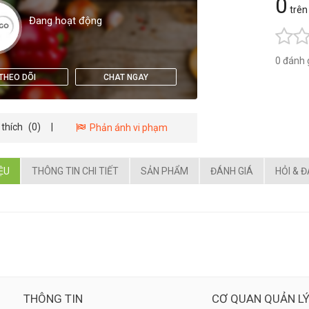
0
trên
Đang hoạt động
0 đánh 
THEO DÕI
CHAT NGAY
 thích
(0)
|
Phản ánh vi phạm
IỆU
THÔNG TIN CHI TIẾT
SẢN PHẨM
ĐÁNH GIÁ
HỎI & 
THÔNG TIN
CƠ QUAN QUẢN L