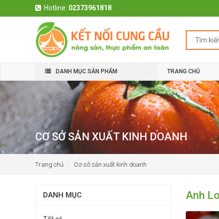
Hotline:
02373961818
DANH MỤC SẢN PHẨM
TRANG CHỦ
CƠ SỞ SẢN XUẤT KINH DOANH
Trang chủ
Cơ sở sản xuất kinh doanh
Anh L
DANH MỤC