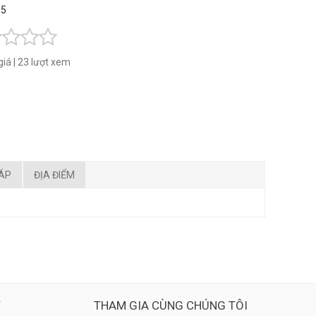
 5
giá
|
23 lượt xem
ĐÁP
ĐỊA ĐIỂM
Ý
THAM GIA CÙNG CHÚNG TÔI