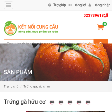
Trợ giúp
Đăng ký
Đăng nhập
Toggle
navigation
02373961818
0
SẢN PHẨM
Trang chủ
Trứng gà, vịt, chim
Trứng gà hữu cơ