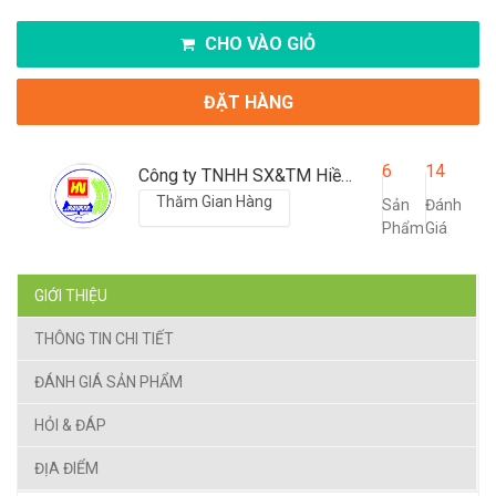
CHO VÀO GIỎ
ĐẶT HÀNG
6
14
Công ty TNHH SX&TM Hiền Nhuần
Thăm Gian Hàng
Sản
Đánh
Phẩm
Giá
GIỚI THIỆU
THÔNG TIN CHI TIẾT
ĐÁNH GIÁ SẢN PHẨM
HỎI & ĐÁP
ĐỊA ĐIỂM