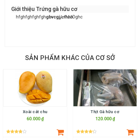
Giới thiệu Trứng gà hữu cơ
hfghfghfghfgh
gbvcgj
jcfhbb
Dghc
SẢN PHẨM KHÁC CỦA CƠ SỞ
Xoài cát chu
Thịt Gà hữu cơ
60.000 ₫
120.000 ₫