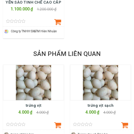
YẾN SÀO TINH CHẾ CAO CẤP
1.100.000 ₫
1.200.000 ₫
Công ty TNHH SX&TM Hiền Nhuần
SẢN PHẨM LIÊN QUAN
trứng vịt
trứng vịt sạch
4.000 ₫
4.000 ₫
4.000 ₫
4.000 ₫