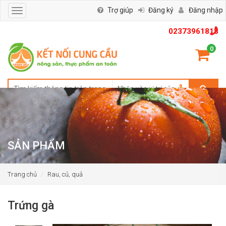
Trợ giúp
Đăng ký
Đăng nhập
Toggle
navigation
02373961818
0
SẢN PHẨM
Trang chủ
Rau, củ, quả
Trứng gà