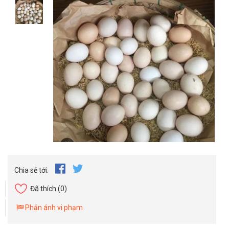
Chia sẻ tới:
Đã thích
(0)
Phản ánh vi phạm