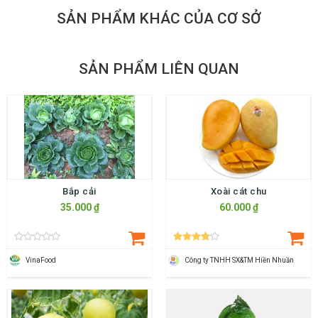
SẢN PHẨM KHÁC CỦA CƠ SỞ
SẢN PHẨM LIÊN QUAN
Bắp cải
Xoài cát chu
35.000 ₫
60.000 ₫
VinaFood
Công ty TNHH SX&TM Hiền Nhuần