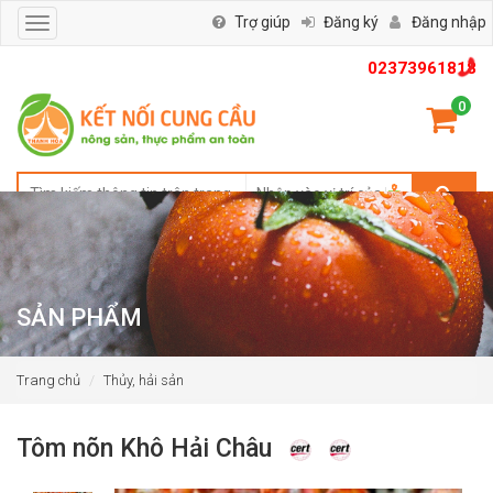
Trợ giúp
Đăng ký
Đăng nhập
Toggle
navigation
02373961818
0
SẢN PHẨM
Trang chủ
Thủy, hải sản
Tôm nõn Khô Hải Châu