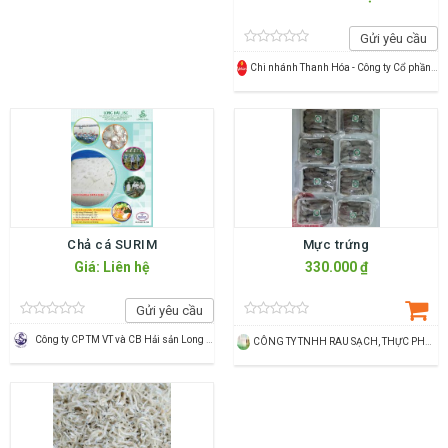
Gửi yêu cầu
Chi nhánh Thanh Hóa - Công ty Cổ phần Dịch vụ Thương mại Tổng hợp Vincommerce
Chả cá SURIM
Mực trứng
Giá: Liên hệ
330.000 ₫
Gửi yêu cầu
Công ty CP TM VT và CB Hải sản Long Hải
CÔNG TY TNHH RAU SẠCH, THỰC PHẨM SẠCH THÙY DƯƠNG