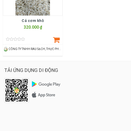
Cá cơm khô
320.000 ₫
CÔNG TY TNHH RAU SẠCH, THỰC PHẨM SẠCH THÙY DƯƠNG
TẢI ỨNG DỤNG DI ĐỘNG