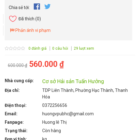
Chia sẻ tới:
Đã thích
(0)
Phản ánh vi phạm
0 đánh giá
0 câu hỏi
29 lượt xem
560.000 ₫
600.000 ₫
Nhà cung cấp:
Cơ sở Hải sản Tuấn Hưởng
Địa chỉ:
TDP Liên Thành, Phường Hạc Thành, Thanh
Hóa
Điện thoại:
0372256656
Email:
huongvpubhc@gmail.com
Fanpage:
Huong lê Thị
Trạng thái:
Còn hàng
Đơn vị tính:
kg