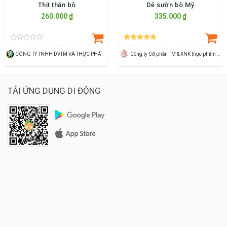
Thịt thăn bò
Dẻ sườn bò Mỹ
260.000 ₫
335.000 ₫
CÔNG TY TNHH DVTM VÀ THỰC PHẨM HN GREEN FARM
Công ty Cổ phần TM & XNK thực phẩm Sao Mai
TẢI ỨNG DỤNG DI ĐỘNG