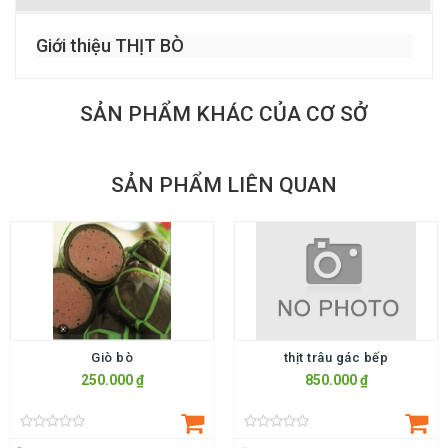
Giới thiệu THỊT BÒ
SẢN PHẨM KHÁC CỦA CƠ SỞ
SẢN PHẨM LIÊN QUAN
Giò bò
thịt trâu gác bếp
250.000 ₫
850.000 ₫