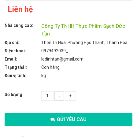
Liên hệ
Nhà cung cấp:
Công Ty TNHH Thực Phẩm Sạch Đức
Tần
Địa chỉ:
Thôn Tri Hòa, Phường Hạc Thành, Thanh Hóa
Điện thoại:
0979492039_
Email:
ledinhtan@gmail.com
Trạng thái:
Còn hàng
Đơn vị tính:
kg
Số lượng:
-
+
GỬI YÊU CẦU