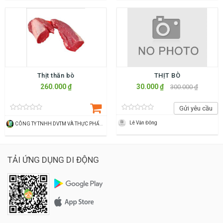
Thịt thăn bò
THỊT BÒ
260.000 ₫
30.000 ₫
300.000 ₫
Gửi yêu cầu
Lê Văn Đông
CÔNG TY TNHH DVTM VÀ THỰC PHẨM HN GREEN FARM
TẢI ỨNG DỤNG DI ĐỘNG