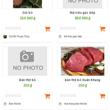
Giò bò
thịt trâu gác bếp
250.000 ₫
850.000 ₫
Giò Bò Thuận Thủy
thịt trâu gác bếp
Bán thịt bò
bán thịt bò Xuân Khang
250 ₫
250 ₫
Bán thịt bò
nhà hàng bán thịt bò