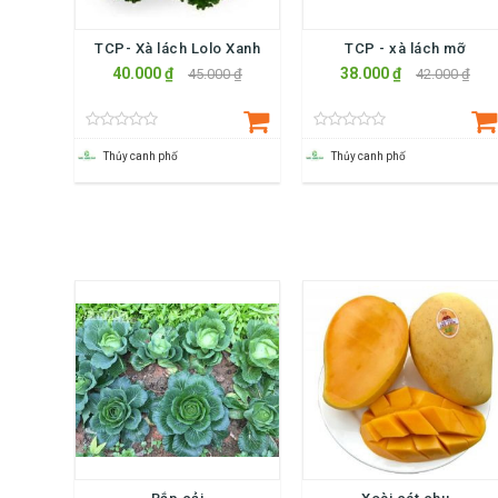
TCP- Xà lách Lolo Xanh
TCP - xà lách mỡ
40.000 ₫
38.000 ₫
45.000 ₫
42.000 ₫
Thủy canh phố
Thủy canh phố