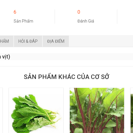
6
0
Sản Phẩm
Đánh Giá
PHẨM
HỎI & ĐÁP
ĐỊA ĐIỂM
 vịt)
SẢN PHẨM KHÁC CỦA CƠ SỞ