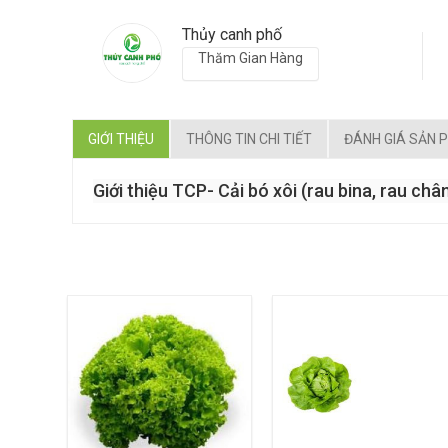
Thủy canh phố
Thăm Gian Hàng
GIỚI THIỆU
THÔNG TIN CHI TIẾT
ĐÁNH GIÁ SẢN 
Giới thiệu TCP- Cải bó xôi (rau bina, rau chân