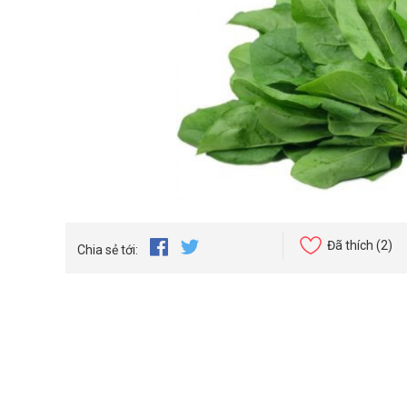
Đã thích
(2)
Chia sẻ tới: