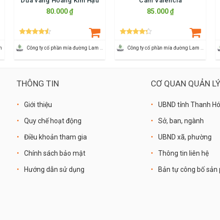
Dưa vàng Hoàng Kim Hậu
Cam Valencia
80.000 ₫
85.000 ₫
n
Công ty cố phần mía đường Lam Sơn
Công ty cố phần mía đường Lam Sơn
THÔNG TIN
CƠ QUAN QUẢN L
Giới thiệu
UBND tỉnh Thanh H
Quy chế hoạt động
Sở, ban, ngành
Điều khoản tham gia
UBND xã, phường
Chính sách bảo mật
Thông tin liên hệ
Hướng dẫn sử dụng
Bản tự công bố sả