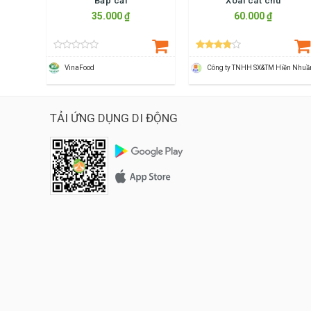
Bắp cải
Xoài cát chu
35.000 ₫
60.000 ₫
VinaFood
Công ty TNHH SX&TM Hiền Nhuầ
TẢI ỨNG DỤNG DI ĐỘNG