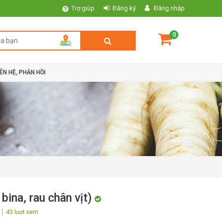
Trợ giúp
Đăng ký
Đăng nhập
0
IÊN HỆ, PHẢN HỒI
 bina, rau chân vịt)
43 lượt xem