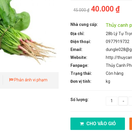
40.000 ₫
45.000 ₫
Nhà cung cấp:
Thủy canh 
Địa chỉ:
28b Lý Tự Tr
Điện thoại:
0977919732
Email:
dungle028@g
Website:
http://thuyca
Fanpage:
Thủy Canh Ph
Trạng thái:
Còn hàng
Phản ánh vi phạm
Đơn vị tính:
kg
Số lượng:
-
CHO VÀO GIỎ