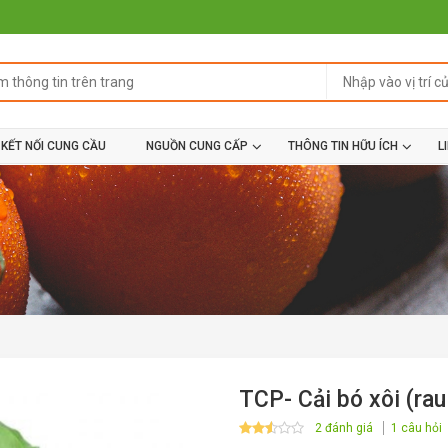
KẾT NỐI CUNG CẦU
NGUỒN CUNG CẤP
THÔNG TIN HỮU ÍCH
L
TCP- Cải bó xôi (rau
2 đánh giá
1 câu hỏi