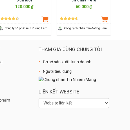
Dưa lưới
Cà chua Peru
120.000 ₫
60.000 ₫
Công ty cố phần mía đường Lam Sơn
Công ty cố phần mía đường Lam Sơn
Ý
THAM GIA CÙNG CHÚNG TÔI
óa
Cơ sở sản xuất, kinh doanh
Người tiêu dùng
LIÊN KẾT WEBSITE
n phẩm