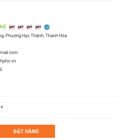
phố
ọng, Phường Hạc Thành, Thanh Hóa
mail.com
nhpho.vn
ố
+
ĐẶT HÀNG