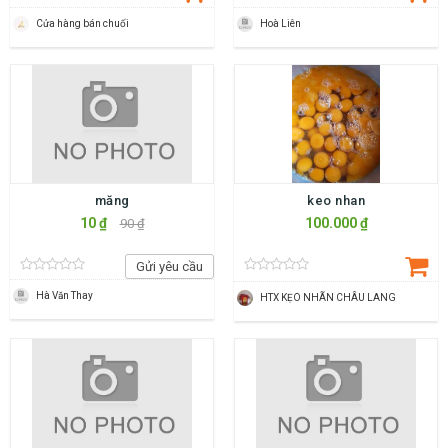
Cửa hàng bán chuối
Hoà Liên
măng
keo nhan
10 ₫
100.000 ₫
90 ₫
Gửi yêu cầu
Hà Văn Thay
HTX KẸO NHÃN CHÂU LANG