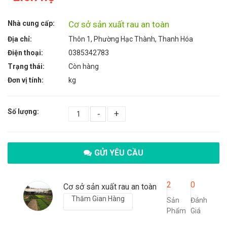
Nhà cung cấp:
Cơ sở sản xuất rau an toàn
Địa chỉ:
Thôn 1, Phường Hạc Thành, Thanh Hóa
Điện thoại:
0385342783
Trạng thái:
Còn hàng
Đơn vị tính:
kg
Số lượng:
-
+
GỬI YÊU CẦU
2
0
Cơ sở sản xuất rau an toàn
Thăm Gian Hàng
Sản
Đánh
Phẩm
Giá