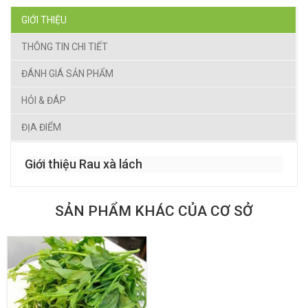
GIỚI THIỆU
THÔNG TIN CHI TIẾT
ĐÁNH GIÁ SẢN PHẨM
HỎI & ĐÁP
ĐỊA ĐIỂM
Giới thiệu Rau xà lách
SẢN PHẨM KHÁC CỦA CƠ SỞ