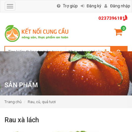
Trợ giúp
Đăng ký
Đăng nhập
Toggle
navigation
02373961818
0
SẢN PHẨM
Trang chủ
Rau, củ, quả tươi
Rau xà lách