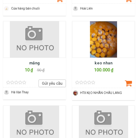
Cửa hàng bán chuối
Hoà Liên
măng
keo nhan
10 ₫
100.000 ₫
90 ₫
Gửi yêu cầu
Hà Văn Thay
HTX KẸO NHÃN CHÂU LANG