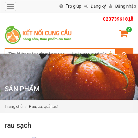
Trợ giúp
Đăng ký
Đăng nhập
Toggle
navigation
02373961818
0
SẢN PHẨM
Trang chủ
Rau, củ, quả tươi
rau sạch