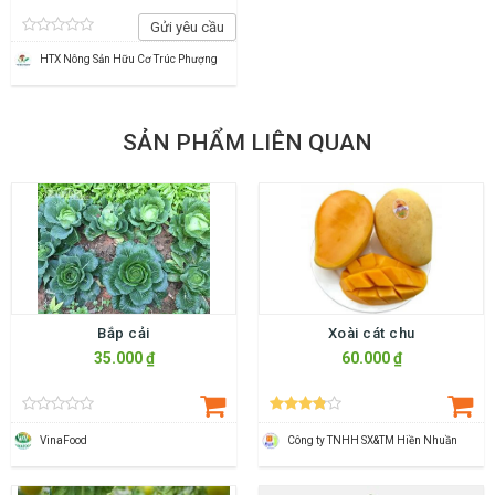
Gửi yêu cầu
HTX Nông Sản Hữu Cơ Trúc Phượng
SẢN PHẨM LIÊN QUAN
Bắp cải
Xoài cát chu
35.000 ₫
60.000 ₫
VinaFood
Công ty TNHH SX&TM Hiền Nhuần