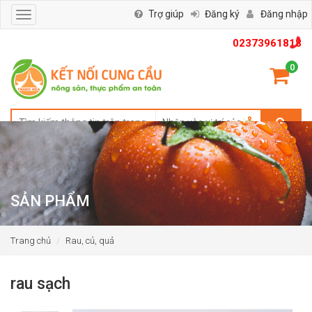
Trợ giúp
Đăng ký
Đăng nhập
Toggle
navigation
02373961818
0
SẢN PHẨM
Trang chủ
Rau, củ, quả
rau sạch