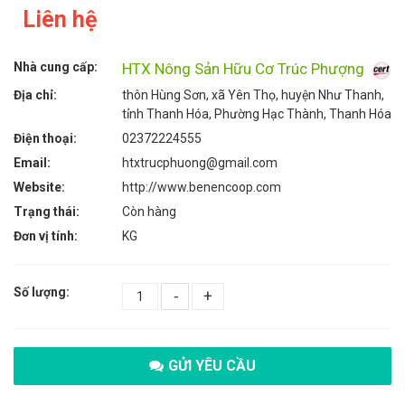
Liên hệ
Nhà cung cấp:
HTX Nông Sản Hữu Cơ Trúc Phượng
Địa chỉ:
thôn Hùng Sơn, xã Yên Thọ, huyện Như Thanh,
tỉnh Thanh Hóa, Phường Hạc Thành, Thanh Hóa
Điện thoại:
02372224555
Email:
htxtrucphuong@gmail.com
Website:
http://www.benencoop.com
Trạng thái:
Còn hàng
Đơn vị tính:
KG
Số lượng:
-
+
GỬI YÊU CẦU