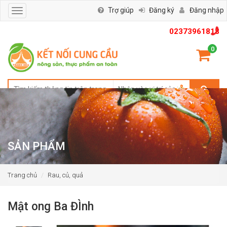
Trợ giúp
Đăng ký
Đăng nhập
Toggle
navigation
02373961818
0
SẢN PHẨM
Trang chủ
Rau, củ, quả
Mật ong Ba ĐÌnh