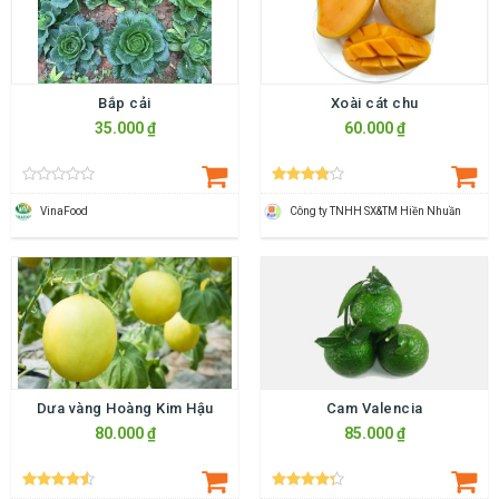
Bắp cải
Xoài cát chu
35.000 ₫
60.000 ₫
VinaFood
Công ty TNHH SX&TM Hiền Nhuần
Dưa vàng Hoàng Kim Hậu
Cam Valencia
80.000 ₫
85.000 ₫