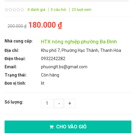
0 đánh giá
0 câu hỏi
23 lượt xem
180.000 ₫
200.000 ₫
Nhà cung cấp:
HTX nông nghiệp phường Ba Đình
Địa chỉ:
Khu phố 7, Phường Hạc Thành, Thanh Hóa
Điện thoại:
0932242282
Email:
phuonglt.bs@gmail.com
Trạng thái:
Còn hàng
Đơn vị tính:
lit
Số lượng:
-
+
CHO VÀO GIỎ