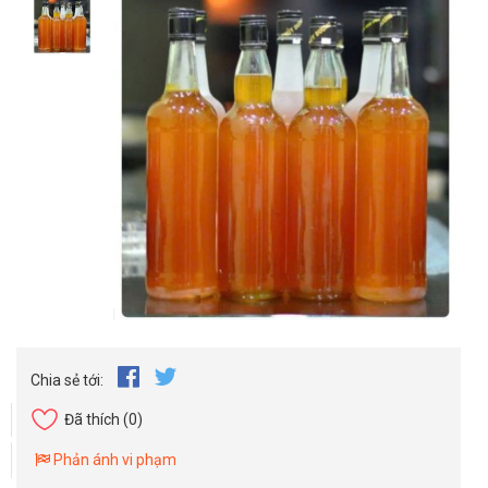
Chia sẻ tới:
Đã thích
(0)
Phản ánh vi phạm