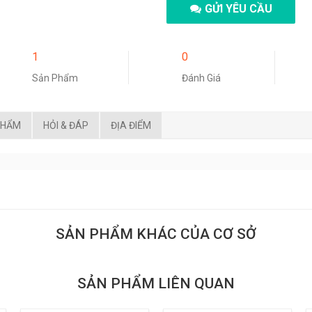
GỬI YÊU CẦU
1
0
Sản Phẩm
Đánh Giá
PHẨM
HỎI & ĐÁP
ĐỊA ĐIỂM
SẢN PHẨM KHÁC CỦA CƠ SỞ
SẢN PHẨM LIÊN QUAN