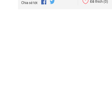
Đã thích
(0)
Chia sẻ tới: