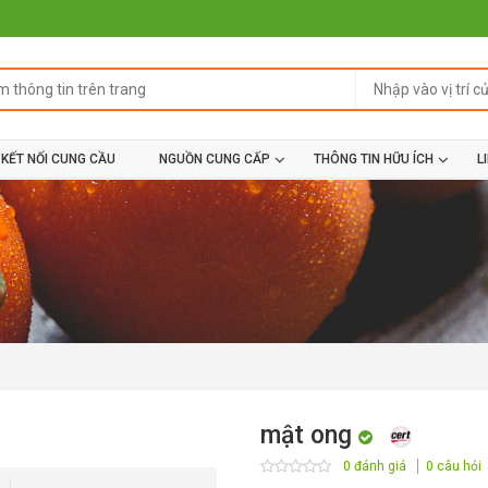
KẾT NỐI CUNG CẦU
NGUỒN CUNG CẤP
THÔNG TIN HỮU ÍCH
L
mật ong
0 đánh giá
0 câu hỏi