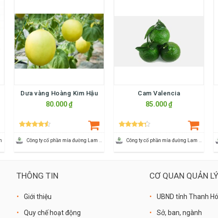
Dưa vàng Hoàng Kim Hậu
Cam Valencia
80.000 ₫
85.000 ₫
n
Công ty cố phần mía đường Lam Sơn
Công ty cố phần mía đường Lam Sơn
THÔNG TIN
CƠ QUAN QUẢN L
Giới thiệu
UBND tỉnh Thanh H
Quy chế hoạt động
Sở, ban, ngành