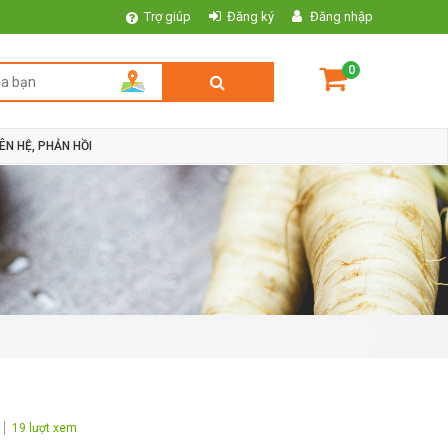
Trợ giúp
Đăng ký
Đăng nhập
0
IÊN HỆ, PHẢN HỒI
19 lượt xem