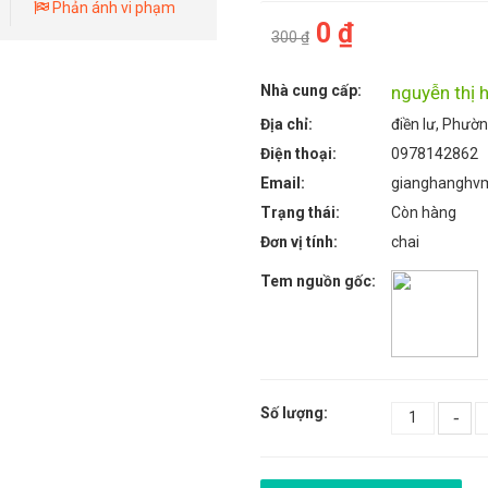
Phản ánh vi phạm
0 ₫
300 ₫
Nhà cung cấp:
nguyễn thị 
Địa chỉ:
điền lư, Phườ
Điện thoại:
0978142862
Email:
gianghanghv
Trạng thái:
Còn hàng
Đơn vị tính:
chai
Tem nguồn gốc:
Số lượng:
-