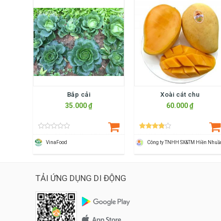
Bắp cải
Xoài cát chu
35.000 ₫
60.000 ₫
VinaFood
Công ty TNHH SX&TM Hiền Nhuầ
TẢI ỨNG DỤNG DI ĐỘNG