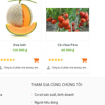
Dưa lưới
Cà chua Peru
120.000 ₫
60.000 ₫
Công ty cố phần mía đường Lam Sơn
Công ty cố phần mía đường Lam Sơn
Ý
THAM GIA CÙNG CHÚNG TÔI
óa
Cơ sở sản xuất, kinh doanh
Người tiêu dùng