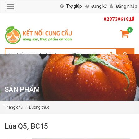
Trợ giúp
Đăng ký
Đăng nhập
Toggle
navigation
02373961818
0
SẢN PHẨM
Trang chủ
Lương thực
Lúa Q5, BC15