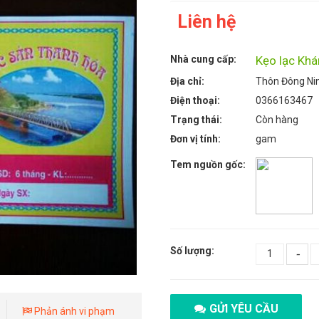
Liên hệ
Nhà cung cấp:
Kẹo lạc Khá
Địa chỉ:
Thôn Đông Ni
Điện thoại:
0366163467
Trạng thái:
Còn hàng
Đơn vị tính:
gam
Tem nguồn gốc:
Số lượng:
-
GỬI YÊU CẦU
Phản ánh vi phạm