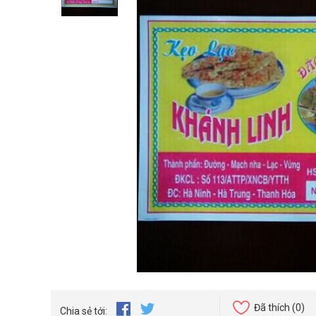
Đã thích
(0)
Chia sẻ tới: