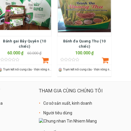
Bánh gai Bảy Quyên (10
Bánh đa Quang Thu (10
chiếc)
chiếc)
60.000 ₫
100.000 ₫
60.000 ₫
Trạm kết nối cung cầu - Viện nông nghiệp Thanh Hoá
Trạm kết nối cung cầu - Viện nông nghiệp Thanh Hoá
Ý
THAM GIA CÙNG CHÚNG TÔI
óa
Cơ sở sản xuất, kinh doanh
Người tiêu dùng