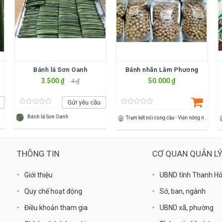
Bánh lá Sơn Oanh
Bánh nhãn Lâm Phương
3.500 ₫
50.000 ₫
4 ₫
Gửi yêu cầu
Bánh lá Sơn Oanh
Trạm kết nối cung cầu - Viện nông nghiệp Thanh Hoá
THÔNG TIN
CƠ QUAN QUẢN L
Giới thiệu
UBND tỉnh Thanh H
Quy chế hoạt động
Sở, ban, ngành
Điều khoản tham gia
UBND xã, phường