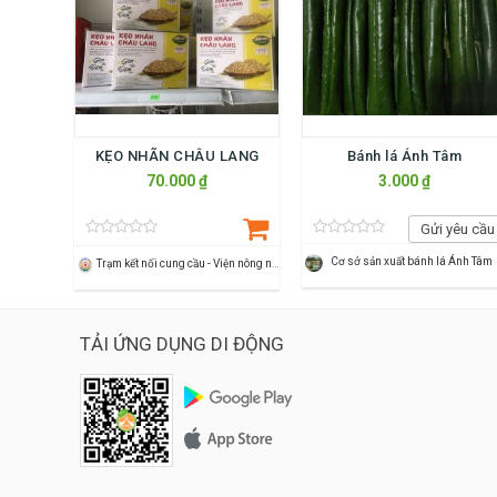
KẸO NHÃN CHÂU LANG
Bánh lá Ánh Tâm
70.000 ₫
3.000 ₫
Gửi yêu cầu
Cơ sở sản xuất bánh lá Ánh Tâm
Trạm kết nối cung cầu - Viện nông nghiệp Thanh Hoá
TẢI ỨNG DỤNG DI ĐỘNG