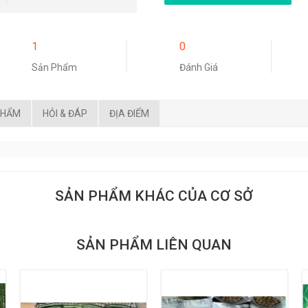
1
0
Sản Phẩm
Đánh Giá
PHẨM
HỎI & ĐÁP
ĐỊA ĐIỂM
SẢN PHẨM KHÁC CỦA CƠ SỞ
SẢN PHẨM LIÊN QUAN