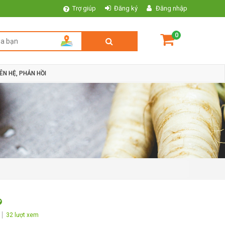
Trợ giúp
Đăng ký
Đăng nhập
0
IÊN HỆ, PHẢN HỒI
32 lượt xem