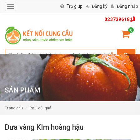
Trợ giúp
Đăng ký
Đăng nhập
Toggle
navigation
02373961818
0
SẢN PHẨM
Trang chủ
Rau, củ, quả
Dưa vàng KIm hoàng hậu