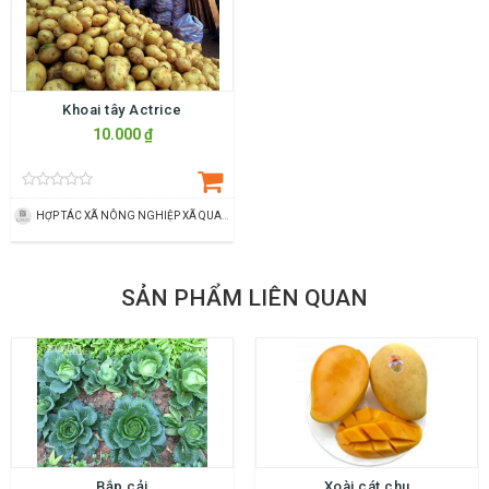
Khoai tây Actrice
10.000 ₫
HỢP TÁC XÃ NÔNG NGHIỆP XÃ QUANG LỘC
SẢN PHẨM LIÊN QUAN
Bắp cải
Xoài cát chu