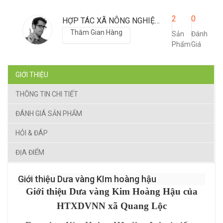
2
0
HỢP TÁC XÃ NÔNG NGHIỆP XÃ QUANG LỘC
Thăm Gian Hàng
Sản
Đánh
Phẩm
Giá
GIỚI THIỆU
THÔNG TIN CHI TIẾT
ĐÁNH GIÁ SẢN PHẨM
HỎI & ĐÁP
ĐỊA ĐIỂM
Giới thiệu Dưa vàng KIm hoàng hậu
Giới thiệu Dưa vàng Kim Hoàng Hậu của
HTXDVNN xã Quang Lộc