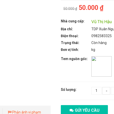
50.000 ₫
50.000 ₫
Nhà cung cấp:
Vũ Thị Hậu
Địa chỉ:
TDP Xuân Ngu
Điện thoại:
0982583325
Trạng thái:
Còn hàng
Đơn vị tính:
kg
Tem nguồn gốc:
Số lượng:
-
GỬI YÊU CẦU
Phản ánh vi phạm