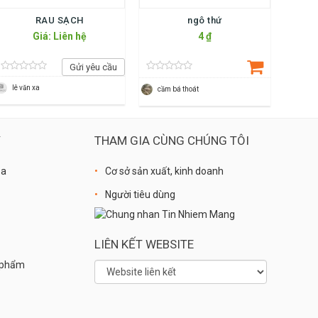
RAU SẠCH
ngô thứ
Giá: Liên hệ
4 ₫
Gửi yêu cầu
lê văn xa
cầm bá thoát
Ý
THAM GIA CÙNG CHÚNG TÔI
óa
Cơ sở sản xuất, kinh doanh
Người tiêu dùng
LIÊN KẾT WEBSITE
n phẩm