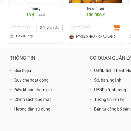
măng
keo nhan
10 ₫
100.000 ₫
90 ₫
Gửi yêu cầu
Hà Văn Thay
HTX KẸO NHÃN CHÂU LANG
THÔNG TIN
CƠ QUAN QUẢN L
Giới thiệu
UBND tỉnh Thanh H
Quy chế hoạt động
Sở, ban, ngành
Điều khoản tham gia
UBND xã, phường
Chính sách bảo mật
Thông tin liên hệ
Hướng dẫn sử dụng
Bản tự công bố sả