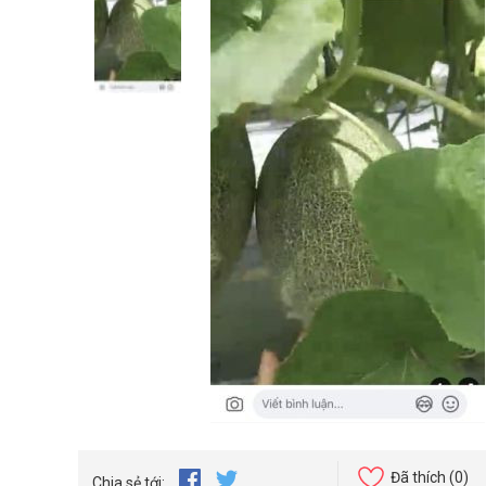
Đã thích
(0)
Chia sẻ tới: