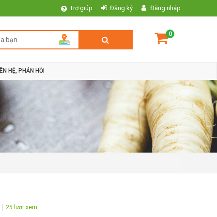
Trợ giúp
Đăng ký
Đăng nhập
0
IÊN HỆ, PHẢN HỒI
25 lượt xem