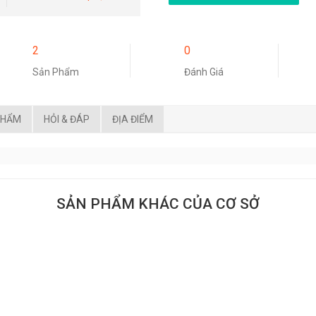
2
0
Sản Phẩm
Đánh Giá
PHẨM
HỎI & ĐÁP
ĐỊA ĐIỂM
SẢN PHẨM KHÁC CỦA CƠ SỞ