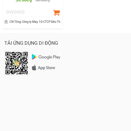
60.000 ₫
CN Tổng Công ty May 10-CTCP Siêu Thị M10marrt
TẢI ỨNG DỤNG DI ĐỘNG