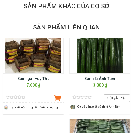
SẢN PHẨM KHÁC CỦA CƠ SỞ
SẢN PHẨM LIÊN QUAN
Bánh gai Huy Thu
Bánh lá Ánh Tâm
7.000 ₫
3.000 ₫
Gửi yêu cầu
Cơ sở sản xuất bánh lá Ánh Tâm
Trạm kết nối cung cầu - Viện nông nghiệp Thanh Hoá