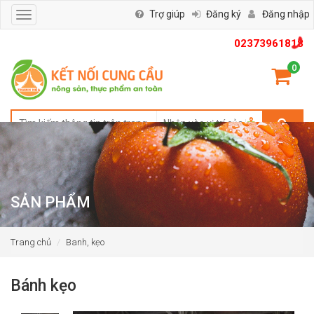
Trợ giúp
Đăng ký
Đăng nhập
Toggle
navigation
02373961818
0
SẢN PHẨM
Trang chủ
Banh, kẹo
Bánh kẹo