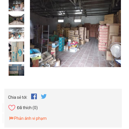
Chia sẻ tới:
Đã thích
(0)
Phản ánh vi phạm