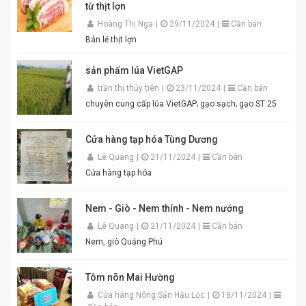
từ thịt lợn
Hương vị thơm ngon chuẩn truyền thống. Độ sánh
mịn, màu sắc đẹp mắt. Dễ pha chế, dễ sử dụng. Phù
Hoàng Thị Nga
|
29/11/2024
|
Cần bán
hợp cho gia đình, quán ăn và nhà hàng. Chỉ cần thêm
Bán lẻ thịt lợn
một chút đường, chanh, ớt và đánh bông là bạn đã có
ngay bát mắm tôm thơm ngon khó cưỡng cho món
sản phẩm lúa VietGAP
bún đậu chuẩn vị. Cam kết sản phẩm chất lượng,
đóng gói cẩn thận. Giao hàng nhanh toàn quốc. Đặt
trần thị thủy tiên
|
23/11/2024
|
Cần bán
mua ngay hôm nay để thưởng thức hương vị mắm
chuyên cung cấp lúa VietGAP; gạo sạch; gạo ST 25
tôm đậm đà, chuẩn vị quê hương cùng An Quý Thiên
Hương! #MamTomAnQuyThienHuong #MamTom
#BunDauMamTom #GiaViTruyenThong
Cửa hàng tạp hóa Tùng Dương
#DacSanVietNam #TikTokShop #AnQuyThienHuong
Lê Quang
|
21/11/2024
|
Cần bán
Cửa hàng tạp hóa
Nem - Giò - Nem thính - Nem nướng
Lê Quang
|
21/11/2024
|
Cần bán
Nem, giò Quảng Phú
Tôm nõn Mai Hường
Cửa hàng Nông Sản Hậu Lộc
|
18/11/2024
|