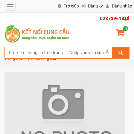
Trợ giúp
Đăng ký
Đăng nhập
Toggle
navigation
02373961818
0
Trang chủ
Kết nối cung cầu