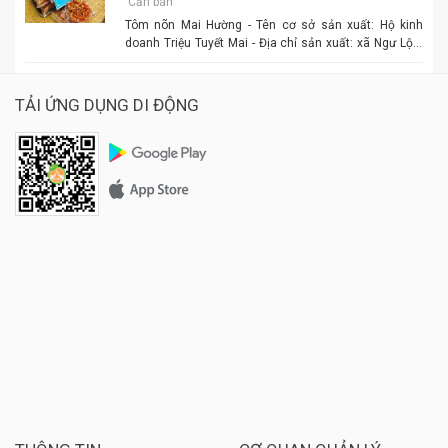
Cần bán
Tôm nõn Mai Hường - Tên cơ sở sản xuất: Hộ kinh
doanh Triệu Tuyết Mai - Địa chỉ sản xuất: xã Ngư Lộc,
huyện Hậu Lộc. - Điện thoại: 0977.886.039 - Chủ cơ sở:
Triệu Tuyết Mai - Mô tả sản phẩm: là sản phẩm OCOP. -
Giá: 600.000 đồng - 1.500.000 đồng/tùy size
TẢI ỨNG DỤNG DI ĐỘNG