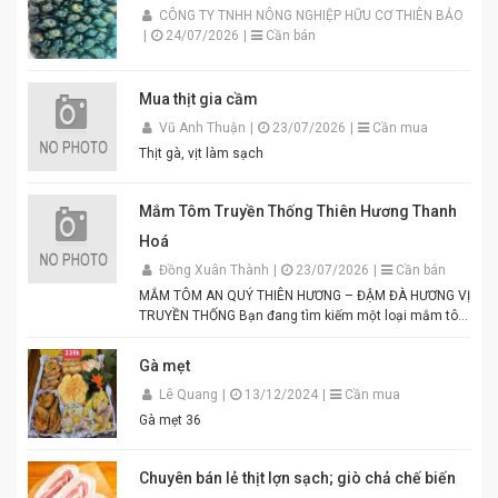
CÔNG TY TNHH NÔNG NGHIỆP HỮU CƠ THIÊN BẢO
|
24/07/2026
|
Cần bán
Mua thịt gia cầm
Vũ Anh Thuận
|
23/07/2026
|
Cần mua
Thịt gà, vịt làm sạch
Mắm Tôm Truyền Thống Thiên Hương Thanh
Hoá
Đồng Xuân Thành
|
23/07/2026
|
Cần bán
MẮM TÔM AN QUÝ THIÊN HƯƠNG – ĐẬM ĐÀ HƯƠNG VỊ
TRUYỀN THỐNG Bạn đang tìm kiếm một loại mắm tôm
thơm ngon, chuẩn vị để chế biến các món ăn hấp dẫn?
Mắm tôm An Quý Thiên Hương chính là lựa chọn hoàn
Gà mẹt
hảo cho mọi gia đình Việt. Được sản xuất từ tôm tươi
Lê Quang
|
13/12/2024
|
Cần mua
tuyển chọn theo quy trình lên men truyền thống. Màu
tím đặc trưng, hương thơm tự nhiên, vị đậm đà hài
Gà mẹt 36
hòa. Thích hợp để pha chấm bún đậu mắm tôm, thịt
luộc, lòng dồi, hoặc làm gia vị cho các món xào, nấu.
Đóng gói tiện lợi, đảm bảo vệ sinh an toàn thực phẩm.
Chuyên bán lẻ thịt lợn sạch; giò chả chế biến
Điểm nổi bật của Mắm Tôm An Quý Thiên Hương: