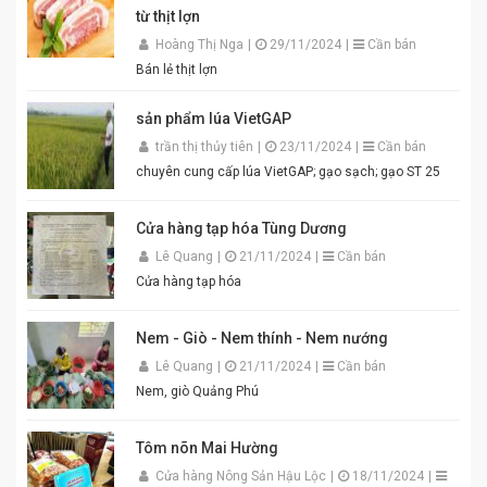
Điểm nổi bật của Mắm Tôm An Quý Thiên Hương:
từ thịt lợn
Hương vị thơm ngon chuẩn truyền thống. Độ sánh
mịn, màu sắc đẹp mắt. Dễ pha chế, dễ sử dụng. Phù
Hoàng Thị Nga
|
29/11/2024
|
Cần bán
hợp cho gia đình, quán ăn và nhà hàng. Chỉ cần thêm
Bán lẻ thịt lợn
một chút đường, chanh, ớt và đánh bông là bạn đã có
ngay bát mắm tôm thơm ngon khó cưỡng cho món
sản phẩm lúa VietGAP
bún đậu chuẩn vị. Cam kết sản phẩm chất lượng,
đóng gói cẩn thận. Giao hàng nhanh toàn quốc. Đặt
trần thị thủy tiên
|
23/11/2024
|
Cần bán
mua ngay hôm nay để thưởng thức hương vị mắm
chuyên cung cấp lúa VietGAP; gạo sạch; gạo ST 25
tôm đậm đà, chuẩn vị quê hương cùng An Quý Thiên
Hương! #MamTomAnQuyThienHuong #MamTom
#BunDauMamTom #GiaViTruyenThong
Cửa hàng tạp hóa Tùng Dương
#DacSanVietNam #TikTokShop #AnQuyThienHuong
Lê Quang
|
21/11/2024
|
Cần bán
Cửa hàng tạp hóa
Nem - Giò - Nem thính - Nem nướng
Lê Quang
|
21/11/2024
|
Cần bán
Nem, giò Quảng Phú
Tôm nõn Mai Hường
Cửa hàng Nông Sản Hậu Lộc
|
18/11/2024
|