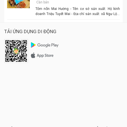
Cần bán
Tôm nõn Mai Hường - Tên cơ sở sản xuất: Hộ kinh
doanh Triệu Tuyết Mai - Địa chỉ sản xuất: xã Ngư Lộc,
huyện Hậu Lộc. - Điện thoại: 0977.886.039 - Chủ cơ sở:
Triệu Tuyết Mai - Mô tả sản phẩm: là sản phẩm OCOP. -
Giá: 600.000 đồng - 1.500.000 đồng/tùy size
TẢI ỨNG DỤNG DI ĐỘNG