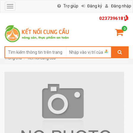
Trợ giúp
Đăng ký
Đăng nhập
Toggle
navigation
02373961818
0
Trang chủ
Kết nối cung cầu