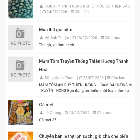
CÔNG TY TNHH NÔNG NGHIỆP HỮU CƠ THIÊN BẢO
|
24/07/2026
|
Cần bán
Mua thịt gia cầm
Vũ Anh Thuận
|
23/07/2026
|
Cần mua
Thịt gà, vịt làm sạch
Mắm Tôm Truyền Thống Thiên Hương Thanh
Hoá
Đồng Xuân Thành
|
23/07/2026
|
Cần bán
MẮM TÔM AN QUÝ THIÊN HƯƠNG – ĐẬM ĐÀ HƯƠNG VỊ
TRUYỀN THỐNG Bạn đang tìm kiếm một loại mắm tôm
thơm ngon, chuẩn vị để chế biến các món ăn hấp dẫn?
Mắm tôm An Quý Thiên Hương chính là lựa chọn hoàn
Gà mẹt
hảo cho mọi gia đình Việt. Được sản xuất từ tôm tươi
Lê Quang
|
13/12/2024
|
Cần mua
tuyển chọn theo quy trình lên men truyền thống. Màu
tím đặc trưng, hương thơm tự nhiên, vị đậm đà hài
Gà mẹt 36
hòa. Thích hợp để pha chấm bún đậu mắm tôm, thịt
luộc, lòng dồi, hoặc làm gia vị cho các món xào, nấu.
Đóng gói tiện lợi, đảm bảo vệ sinh an toàn thực phẩm.
Chuyên bán lẻ thịt lợn sạch; giò chả chế biến