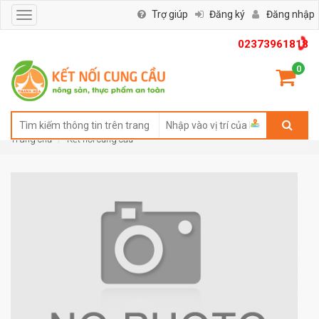
Trợ giúp
Đăng ký
Đăng nhập
Toggle
navigation
02373961818
0
Trang chủ
Kết nối cung cầu