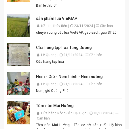
hợp cho gia đình, quán ăn và nhà hàng. Chỉ cần thêm
Bán lẻ thịt lợn
một chút đường, chanh, ớt và đánh bông là bạn đã có
ngay bát mắm tôm thơm ngon khó cưỡng cho món
sản phẩm lúa VietGAP
bún đậu chuẩn vị. Cam kết sản phẩm chất lượng,
đóng gói cẩn thận. Giao hàng nhanh toàn quốc. Đặt
trần thị thủy tiên
|
23/11/2024
|
Cần bán
mua ngay hôm nay để thưởng thức hương vị mắm
chuyên cung cấp lúa VietGAP; gạo sạch; gạo ST 25
tôm đậm đà, chuẩn vị quê hương cùng An Quý Thiên
Hương! #MamTomAnQuyThienHuong #MamTom
#BunDauMamTom #GiaViTruyenThong
Cửa hàng tạp hóa Tùng Dương
#DacSanVietNam #TikTokShop #AnQuyThienHuong
Lê Quang
|
21/11/2024
|
Cần bán
Cửa hàng tạp hóa
Nem - Giò - Nem thính - Nem nướng
Lê Quang
|
21/11/2024
|
Cần bán
Nem, giò Quảng Phú
Tôm nõn Mai Hường
Cửa hàng Nông Sản Hậu Lộc
|
18/11/2024
|
Cần bán
Tôm nõn Mai Hường - Tên cơ sở sản xuất: Hộ kinh