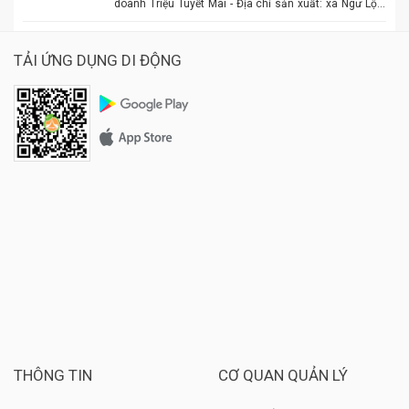
doanh Triệu Tuyết Mai - Địa chỉ sản xuất: xã Ngư Lộc,
huyện Hậu Lộc. - Điện thoại: 0977.886.039 - Chủ cơ sở:
Triệu Tuyết Mai - Mô tả sản phẩm: là sản phẩm OCOP. -
Giá: 600.000 đồng - 1.500.000 đồng/tùy size
TẢI ỨNG DỤNG DI ĐỘNG
THÔNG TIN
CƠ QUAN QUẢN LÝ