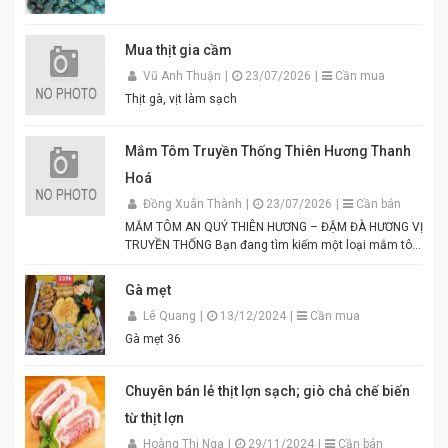
Mua thịt gia cầm
Vũ Anh Thuận
|
23/07/2026
|
Cần mua
Thịt gà, vịt làm sạch
Mắm Tôm Truyền Thống Thiên Hương Thanh
Hoá
Đồng Xuân Thành
|
23/07/2026
|
Cần bán
MẮM TÔM AN QUÝ THIÊN HƯƠNG – ĐẬM ĐÀ HƯƠNG VỊ
TRUYỀN THỐNG Bạn đang tìm kiếm một loại mắm tôm
thơm ngon, chuẩn vị để chế biến các món ăn hấp dẫn?
Mắm tôm An Quý Thiên Hương chính là lựa chọn hoàn
Gà mẹt
hảo cho mọi gia đình Việt. Được sản xuất từ tôm tươi
Lê Quang
|
13/12/2024
|
Cần mua
tuyển chọn theo quy trình lên men truyền thống. Màu
tím đặc trưng, hương thơm tự nhiên, vị đậm đà hài
Gà mẹt 36
hòa. Thích hợp để pha chấm bún đậu mắm tôm, thịt
luộc, lòng dồi, hoặc làm gia vị cho các món xào, nấu.
Đóng gói tiện lợi, đảm bảo vệ sinh an toàn thực phẩm.
Chuyên bán lẻ thịt lợn sạch; giò chả chế biến
Điểm nổi bật của Mắm Tôm An Quý Thiên Hương:
từ thịt lợn
Hương vị thơm ngon chuẩn truyền thống. Độ sánh
mịn, màu sắc đẹp mắt. Dễ pha chế, dễ sử dụng. Phù
Hoàng Thị Nga
|
29/11/2024
|
Cần bán