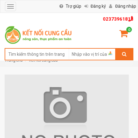
Trợ giúp
Đăng ký
Đăng nhập
Toggle
navigation
02373961818
0
Trang chủ
Kết nối cung cầu