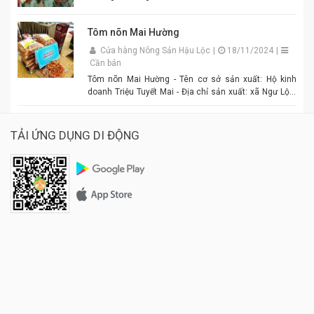
Tôm nõn Mai Hường
Cửa hàng Nông Sản Hậu Lộc
|
18/11/2024
|
Cần bán
Tôm nõn Mai Hường - Tên cơ sở sản xuất: Hộ kinh
doanh Triệu Tuyết Mai - Địa chỉ sản xuất: xã Ngư Lộc,
huyện Hậu Lộc. - Điện thoại: 0977.886.039 - Chủ cơ sở:
Triệu Tuyết Mai - Mô tả sản phẩm: là sản phẩm OCOP. -
Giá: 600.000 đồng - 1.500.000 đồng/tùy size
TẢI ỨNG DỤNG DI ĐỘNG