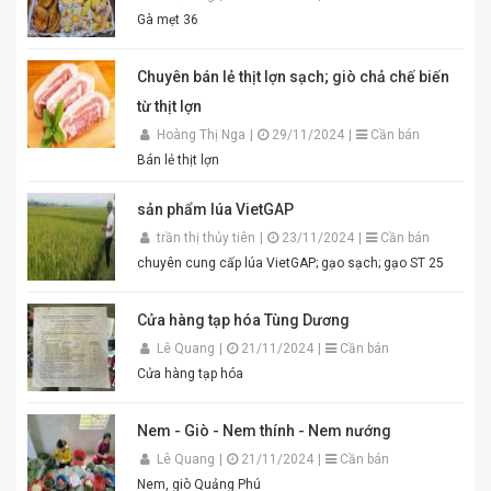
tím đặc trưng, hương thơm tự nhiên, vị đậm đà hài
Gà mẹt 36
hòa. Thích hợp để pha chấm bún đậu mắm tôm, thịt
luộc, lòng dồi, hoặc làm gia vị cho các món xào, nấu.
Đóng gói tiện lợi, đảm bảo vệ sinh an toàn thực phẩm.
Chuyên bán lẻ thịt lợn sạch; giò chả chế biến
Điểm nổi bật của Mắm Tôm An Quý Thiên Hương:
từ thịt lợn
Hương vị thơm ngon chuẩn truyền thống. Độ sánh
mịn, màu sắc đẹp mắt. Dễ pha chế, dễ sử dụng. Phù
Hoàng Thị Nga
|
29/11/2024
|
Cần bán
hợp cho gia đình, quán ăn và nhà hàng. Chỉ cần thêm
Bán lẻ thịt lợn
một chút đường, chanh, ớt và đánh bông là bạn đã có
ngay bát mắm tôm thơm ngon khó cưỡng cho món
sản phẩm lúa VietGAP
bún đậu chuẩn vị. Cam kết sản phẩm chất lượng,
đóng gói cẩn thận. Giao hàng nhanh toàn quốc. Đặt
trần thị thủy tiên
|
23/11/2024
|
Cần bán
mua ngay hôm nay để thưởng thức hương vị mắm
chuyên cung cấp lúa VietGAP; gạo sạch; gạo ST 25
tôm đậm đà, chuẩn vị quê hương cùng An Quý Thiên
Hương! #MamTomAnQuyThienHuong #MamTom
#BunDauMamTom #GiaViTruyenThong
Cửa hàng tạp hóa Tùng Dương
#DacSanVietNam #TikTokShop #AnQuyThienHuong
Lê Quang
|
21/11/2024
|
Cần bán
Cửa hàng tạp hóa
Nem - Giò - Nem thính - Nem nướng
Lê Quang
|
21/11/2024
|
Cần bán
Nem, giò Quảng Phú