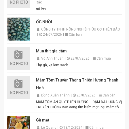
tác
số lớn
ỐC NHỒI
CÔNG TY TNHH NÔNG NGHIỆP HỮU CƠ THIÊN BẢO
|
24/07/2026
|
Cần bán
Mua thịt gia cầm
Vũ Anh Thuận
|
23/07/2026
|
Cần mua
Thịt gà, vịt làm sạch
Mắm Tôm Truyền Thống Thiên Hương Thanh
Hoá
Đồng Xuân Thành
|
23/07/2026
|
Cần bán
MẮM TÔM AN QUÝ THIÊN HƯƠNG – ĐẬM ĐÀ HƯƠNG VỊ
TRUYỀN THỐNG Bạn đang tìm kiếm một loại mắm tôm
thơm ngon, chuẩn vị để chế biến các món ăn hấp dẫn?
Mắm tôm An Quý Thiên Hương chính là lựa chọn hoàn
Gà mẹt
hảo cho mọi gia đình Việt. Được sản xuất từ tôm tươi
Lê Quang
|
13/12/2024
|
Cần mua
tuyển chọn theo quy trình lên men truyền thống. Màu