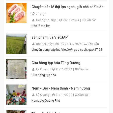
luộc, lòng dồi, hoặc làm gia vị cho các món xào, nấu.
Đóng gói tiện lợi, đảm bảo vệ sinh an toàn thực phẩm.
Chuyên bán lẻ thịt lợn sạch; giò chả chế biến
Điểm nổi bật của Mắm Tôm An Quý Thiên Hương:
từ thịt lợn
Hương vị thơm ngon chuẩn truyền thống. Độ sánh
mịn, màu sắc đẹp mắt. Dễ pha chế, dễ sử dụng. Phù
Hoàng Thị Nga
|
29/11/2024
|
Cần bán
hợp cho gia đình, quán ăn và nhà hàng. Chỉ cần thêm
Bán lẻ thịt lợn
một chút đường, chanh, ớt và đánh bông là bạn đã có
ngay bát mắm tôm thơm ngon khó cưỡng cho món
sản phẩm lúa VietGAP
bún đậu chuẩn vị. Cam kết sản phẩm chất lượng,
đóng gói cẩn thận. Giao hàng nhanh toàn quốc. Đặt
trần thị thủy tiên
|
23/11/2024
|
Cần bán
mua ngay hôm nay để thưởng thức hương vị mắm
chuyên cung cấp lúa VietGAP; gạo sạch; gạo ST 25
tôm đậm đà, chuẩn vị quê hương cùng An Quý Thiên
Hương! #MamTomAnQuyThienHuong #MamTom
#BunDauMamTom #GiaViTruyenThong
Cửa hàng tạp hóa Tùng Dương
#DacSanVietNam #TikTokShop #AnQuyThienHuong
Lê Quang
|
21/11/2024
|
Cần bán
Cửa hàng tạp hóa
Nem - Giò - Nem thính - Nem nướng
Lê Quang
|
21/11/2024
|
Cần bán
Nem, giò Quảng Phú