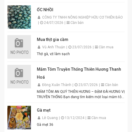
ỐC NHỒI
CÔNG TY TNHH NÔNG NGHIỆP HỮU CƠ THIÊN BẢO
|
24/07/2026
|
Cần bán
Mua thịt gia cầm
Vũ Anh Thuận
|
23/07/2026
|
Cần mua
Thịt gà, vịt làm sạch
Mắm Tôm Truyền Thống Thiên Hương Thanh
Hoá
Đồng Xuân Thành
|
23/07/2026
|
Cần bán
MẮM TÔM AN QUÝ THIÊN HƯƠNG – ĐẬM ĐÀ HƯƠNG VỊ
TRUYỀN THỐNG Bạn đang tìm kiếm một loại mắm tôm
thơm ngon, chuẩn vị để chế biến các món ăn hấp dẫn?
Mắm tôm An Quý Thiên Hương chính là lựa chọn hoàn
Gà mẹt
hảo cho mọi gia đình Việt. Được sản xuất từ tôm tươi
Lê Quang
|
13/12/2024
|
Cần mua
tuyển chọn theo quy trình lên men truyền thống. Màu
tím đặc trưng, hương thơm tự nhiên, vị đậm đà hài
Gà mẹt 36
hòa. Thích hợp để pha chấm bún đậu mắm tôm, thịt