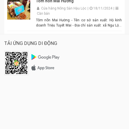
Tôm nõn Mai Hường
Cửa hàng Nông Sản Hậu Lộc
|
18/11/2024
|
Cần bán
Tôm nõn Mai Hường - Tên cơ sở sản xuất: Hộ kinh
doanh Triệu Tuyết Mai - Địa chỉ sản xuất: xã Ngư Lộc,
huyện Hậu Lộc. - Điện thoại: 0977.886.039 - Chủ cơ sở:
Triệu Tuyết Mai - Mô tả sản phẩm: là sản phẩm OCOP. -
Giá: 600.000 đồng - 1.500.000 đồng/tùy size
TẢI ỨNG DỤNG DI ĐỘNG