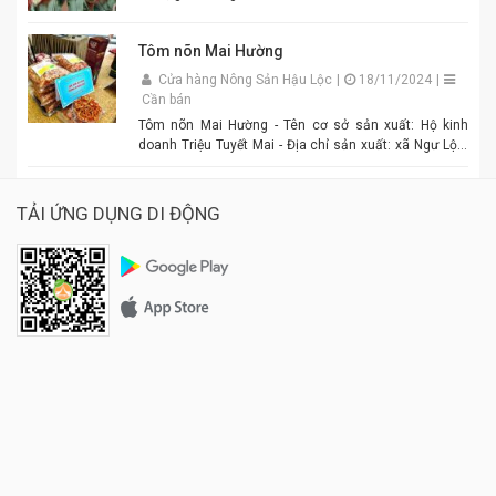
Tôm nõn Mai Hường
Cửa hàng Nông Sản Hậu Lộc
|
18/11/2024
|
Cần bán
Tôm nõn Mai Hường - Tên cơ sở sản xuất: Hộ kinh
doanh Triệu Tuyết Mai - Địa chỉ sản xuất: xã Ngư Lộc,
huyện Hậu Lộc. - Điện thoại: 0977.886.039 - Chủ cơ sở:
Triệu Tuyết Mai - Mô tả sản phẩm: là sản phẩm OCOP. -
Giá: 600.000 đồng - 1.500.000 đồng/tùy size
TẢI ỨNG DỤNG DI ĐỘNG