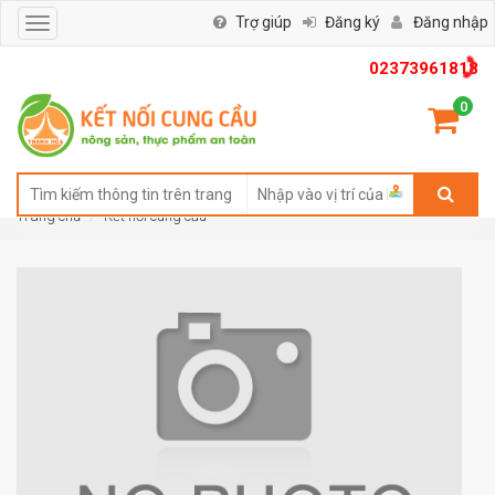
Trợ giúp
Đăng ký
Đăng nhập
Toggle
navigation
02373961818
0
Trang chủ
Kết nối cung cầu