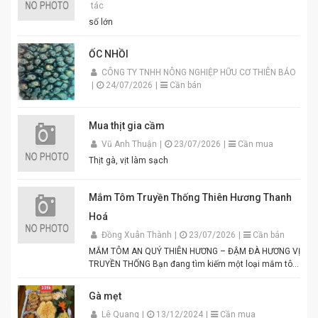
tác
số lớn
ỐC NHỒI
CÔNG TY TNHH NÔNG NGHIỆP HỮU CƠ THIÊN BẢO
|
24/07/2026
|
Cần bán
Mua thịt gia cầm
Vũ Anh Thuận
|
23/07/2026
|
Cần mua
Thịt gà, vịt làm sạch
Mắm Tôm Truyền Thống Thiên Hương Thanh
Hoá
Đồng Xuân Thành
|
23/07/2026
|
Cần bán
MẮM TÔM AN QUÝ THIÊN HƯƠNG – ĐẬM ĐÀ HƯƠNG VỊ
TRUYỀN THỐNG Bạn đang tìm kiếm một loại mắm tôm
thơm ngon, chuẩn vị để chế biến các món ăn hấp dẫn?
Mắm tôm An Quý Thiên Hương chính là lựa chọn hoàn
Gà mẹt
hảo cho mọi gia đình Việt. Được sản xuất từ tôm tươi
Lê Quang
|
13/12/2024
|
Cần mua
tuyển chọn theo quy trình lên men truyền thống. Màu