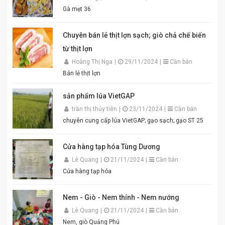
tím đặc trưng, hương thơm tự nhiên, vị đậm đà hài
Gà mẹt 36
hòa. Thích hợp để pha chấm bún đậu mắm tôm, thịt
luộc, lòng dồi, hoặc làm gia vị cho các món xào, nấu.
Đóng gói tiện lợi, đảm bảo vệ sinh an toàn thực phẩm.
Chuyên bán lẻ thịt lợn sạch; giò chả chế biến
Điểm nổi bật của Mắm Tôm An Quý Thiên Hương:
từ thịt lợn
Hương vị thơm ngon chuẩn truyền thống. Độ sánh
mịn, màu sắc đẹp mắt. Dễ pha chế, dễ sử dụng. Phù
Hoàng Thị Nga
|
29/11/2024
|
Cần bán
hợp cho gia đình, quán ăn và nhà hàng. Chỉ cần thêm
Bán lẻ thịt lợn
một chút đường, chanh, ớt và đánh bông là bạn đã có
ngay bát mắm tôm thơm ngon khó cưỡng cho món
sản phẩm lúa VietGAP
bún đậu chuẩn vị. Cam kết sản phẩm chất lượng,
đóng gói cẩn thận. Giao hàng nhanh toàn quốc. Đặt
trần thị thủy tiên
|
23/11/2024
|
Cần bán
mua ngay hôm nay để thưởng thức hương vị mắm
chuyên cung cấp lúa VietGAP; gạo sạch; gạo ST 25
tôm đậm đà, chuẩn vị quê hương cùng An Quý Thiên
Hương! #MamTomAnQuyThienHuong #MamTom
#BunDauMamTom #GiaViTruyenThong
Cửa hàng tạp hóa Tùng Dương
#DacSanVietNam #TikTokShop #AnQuyThienHuong
Lê Quang
|
21/11/2024
|
Cần bán
Cửa hàng tạp hóa
Nem - Giò - Nem thính - Nem nướng
Lê Quang
|
21/11/2024
|
Cần bán
Nem, giò Quảng Phú