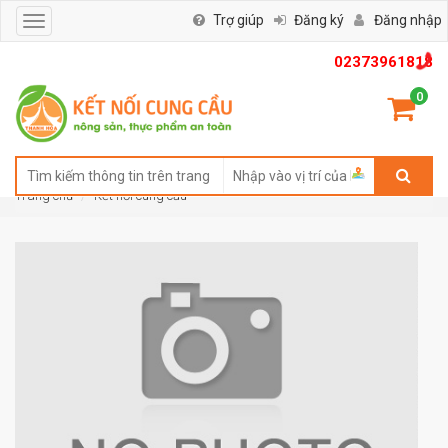
Trợ giúp
Đăng ký
Đăng nhập
Toggle
navigation
02373961818
0
Trang chủ
Kết nối cung cầu