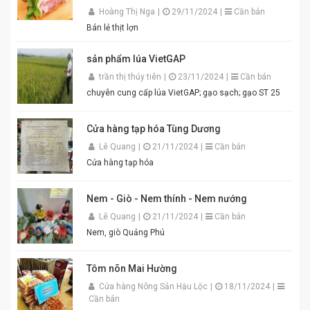
mịn, màu sắc đẹp mắt. Dễ pha chế, dễ sử dụng. Phù
Hoàng Thị Nga
|
29/11/2024
|
Cần bán
hợp cho gia đình, quán ăn và nhà hàng. Chỉ cần thêm
Bán lẻ thịt lợn
một chút đường, chanh, ớt và đánh bông là bạn đã có
ngay bát mắm tôm thơm ngon khó cưỡng cho món
sản phẩm lúa VietGAP
bún đậu chuẩn vị. Cam kết sản phẩm chất lượng,
đóng gói cẩn thận. Giao hàng nhanh toàn quốc. Đặt
trần thị thủy tiên
|
23/11/2024
|
Cần bán
mua ngay hôm nay để thưởng thức hương vị mắm
chuyên cung cấp lúa VietGAP; gạo sạch; gạo ST 25
tôm đậm đà, chuẩn vị quê hương cùng An Quý Thiên
Hương! #MamTomAnQuyThienHuong #MamTom
#BunDauMamTom #GiaViTruyenThong
Cửa hàng tạp hóa Tùng Dương
#DacSanVietNam #TikTokShop #AnQuyThienHuong
Lê Quang
|
21/11/2024
|
Cần bán
Cửa hàng tạp hóa
Nem - Giò - Nem thính - Nem nướng
Lê Quang
|
21/11/2024
|
Cần bán
Nem, giò Quảng Phú
Tôm nõn Mai Hường
Cửa hàng Nông Sản Hậu Lộc
|
18/11/2024
|
Cần bán