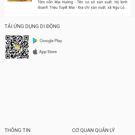
Tôm nõn Mai Hường - Tên cơ sở sản xuất: Hộ kinh
doanh Triệu Tuyết Mai - Địa chỉ sản xuất: xã Ngư Lộc,
huyện Hậu Lộc. - Điện thoại: 0977.886.039 - Chủ cơ sở:
Triệu Tuyết Mai - Mô tả sản phẩm: là sản phẩm OCOP. -
Giá: 600.000 đồng - 1.500.000 đồng/tùy size
TẢI ỨNG DỤNG DI ĐỘNG
THÔNG TIN
CƠ QUAN QUẢN LÝ