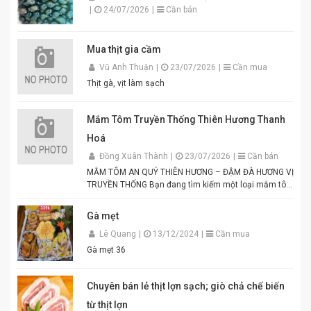
|
24/07/2026
|
Cần bán
Mua thịt gia cầm
Vũ Anh Thuận
|
23/07/2026
|
Cần mua
Thịt gà, vịt làm sạch
Mắm Tôm Truyền Thống Thiên Hương Thanh
Hoá
Đồng Xuân Thành
|
23/07/2026
|
Cần bán
MẮM TÔM AN QUÝ THIÊN HƯƠNG – ĐẬM ĐÀ HƯƠNG VỊ
TRUYỀN THỐNG Bạn đang tìm kiếm một loại mắm tôm
thơm ngon, chuẩn vị để chế biến các món ăn hấp dẫn?
Mắm tôm An Quý Thiên Hương chính là lựa chọn hoàn
Gà mẹt
hảo cho mọi gia đình Việt. Được sản xuất từ tôm tươi
Lê Quang
|
13/12/2024
|
Cần mua
tuyển chọn theo quy trình lên men truyền thống. Màu
tím đặc trưng, hương thơm tự nhiên, vị đậm đà hài
Gà mẹt 36
hòa. Thích hợp để pha chấm bún đậu mắm tôm, thịt
luộc, lòng dồi, hoặc làm gia vị cho các món xào, nấu.
Đóng gói tiện lợi, đảm bảo vệ sinh an toàn thực phẩm.
Chuyên bán lẻ thịt lợn sạch; giò chả chế biến
Điểm nổi bật của Mắm Tôm An Quý Thiên Hương:
từ thịt lợn
Hương vị thơm ngon chuẩn truyền thống. Độ sánh