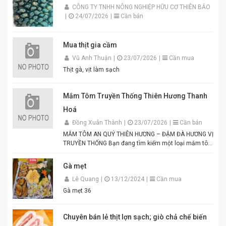
CÔNG TY TNHH NÔNG NGHIỆP HỮU CƠ THIÊN BẢO
|
24/07/2026
|
Cần bán
Mua thịt gia cầm
Vũ Anh Thuận
|
23/07/2026
|
Cần mua
Thịt gà, vịt làm sạch
Mắm Tôm Truyền Thống Thiên Hương Thanh
Hoá
Đồng Xuân Thành
|
23/07/2026
|
Cần bán
MẮM TÔM AN QUÝ THIÊN HƯƠNG – ĐẬM ĐÀ HƯƠNG VỊ
TRUYỀN THỐNG Bạn đang tìm kiếm một loại mắm tôm
thơm ngon, chuẩn vị để chế biến các món ăn hấp dẫn?
Mắm tôm An Quý Thiên Hương chính là lựa chọn hoàn
Gà mẹt
hảo cho mọi gia đình Việt. Được sản xuất từ tôm tươi
Lê Quang
|
13/12/2024
|
Cần mua
tuyển chọn theo quy trình lên men truyền thống. Màu
tím đặc trưng, hương thơm tự nhiên, vị đậm đà hài
Gà mẹt 36
hòa. Thích hợp để pha chấm bún đậu mắm tôm, thịt
luộc, lòng dồi, hoặc làm gia vị cho các món xào, nấu.
Đóng gói tiện lợi, đảm bảo vệ sinh an toàn thực phẩm.
Chuyên bán lẻ thịt lợn sạch; giò chả chế biến
Điểm nổi bật của Mắm Tôm An Quý Thiên Hương: