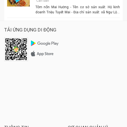
Cần bán
Tôm nõn Mai Hường - Tên cơ sở sản xuất: Hộ kinh
doanh Triệu Tuyết Mai - Địa chỉ sản xuất: xã Ngư Lộc,
huyện Hậu Lộc. - Điện thoại: 0977.886.039 - Chủ cơ sở:
Triệu Tuyết Mai - Mô tả sản phẩm: là sản phẩm OCOP. -
Giá: 600.000 đồng - 1.500.000 đồng/tùy size
TẢI ỨNG DỤNG DI ĐỘNG