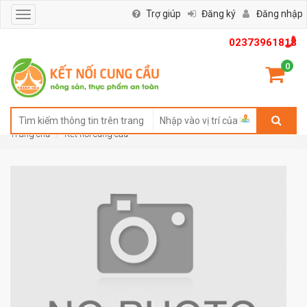
Trợ giúp
Đăng ký
Đăng nhập
Toggle
navigation
02373961818
0
Trang chủ
Kết nối cung cầu