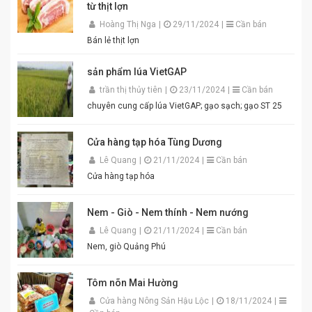
từ thịt lợn
Hương vị thơm ngon chuẩn truyền thống. Độ sánh
mịn, màu sắc đẹp mắt. Dễ pha chế, dễ sử dụng. Phù
Hoàng Thị Nga
|
29/11/2024
|
Cần bán
hợp cho gia đình, quán ăn và nhà hàng. Chỉ cần thêm
Bán lẻ thịt lợn
một chút đường, chanh, ớt và đánh bông là bạn đã có
ngay bát mắm tôm thơm ngon khó cưỡng cho món
sản phẩm lúa VietGAP
bún đậu chuẩn vị. Cam kết sản phẩm chất lượng,
đóng gói cẩn thận. Giao hàng nhanh toàn quốc. Đặt
trần thị thủy tiên
|
23/11/2024
|
Cần bán
mua ngay hôm nay để thưởng thức hương vị mắm
chuyên cung cấp lúa VietGAP; gạo sạch; gạo ST 25
tôm đậm đà, chuẩn vị quê hương cùng An Quý Thiên
Hương! #MamTomAnQuyThienHuong #MamTom
#BunDauMamTom #GiaViTruyenThong
Cửa hàng tạp hóa Tùng Dương
#DacSanVietNam #TikTokShop #AnQuyThienHuong
Lê Quang
|
21/11/2024
|
Cần bán
Cửa hàng tạp hóa
Nem - Giò - Nem thính - Nem nướng
Lê Quang
|
21/11/2024
|
Cần bán
Nem, giò Quảng Phú
Tôm nõn Mai Hường
Cửa hàng Nông Sản Hậu Lộc
|
18/11/2024
|