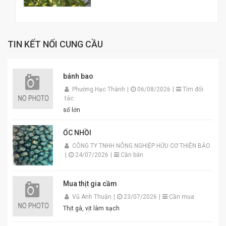
TIN KẾT NỐI CUNG CẦU
bánh bao
Phường Hạc Thành
|
06/08/2026
|
Tìm đối
tác
số lớn
ỐC NHỒI
CÔNG TY TNHH NÔNG NGHIỆP HỮU CƠ THIÊN BẢO
|
24/07/2026
|
Cần bán
Mua thịt gia cầm
Vũ Anh Thuận
|
23/07/2026
|
Cần mua
Thịt gà, vịt làm sạch