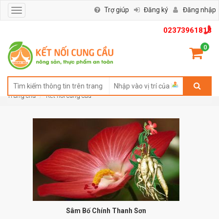
Trợ giúp
Đăng ký
Đăng nhập
Toggle
navigation
02373961818
0
Trang chủ
Kết nối cung cầu
Sâm Bố Chính Thanh Sơn