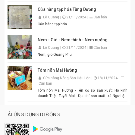
Hương! #MamTomAnQuyThienHuong #MamTom
#BunDauMamTom #GiaViTruyenThong
Cửa hàng tạp hóa Tùng Dương
#DacSanVietNam #TikTokShop #AnQuyThienHuong
Lê Quang
|
21/11/2024
|
Cần bán
Cửa hàng tạp hóa
Nem - Giò - Nem thính - Nem nướng
Lê Quang
|
21/11/2024
|
Cần bán
Nem, giò Quảng Phú
Tôm nõn Mai Hường
Cửa hàng Nông Sản Hậu Lộc
|
18/11/2024
|
Cần bán
Tôm nõn Mai Hường - Tên cơ sở sản xuất: Hộ kinh
doanh Triệu Tuyết Mai - Địa chỉ sản xuất: xã Ngư Lộc,
huyện Hậu Lộc. - Điện thoại: 0977.886.039 - Chủ cơ sở:
Triệu Tuyết Mai - Mô tả sản phẩm: là sản phẩm OCOP. -
Giá: 600.000 đồng - 1.500.000 đồng/tùy size
TẢI ỨNG DỤNG DI ĐỘNG