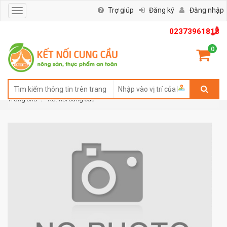
Trợ giúp
Đăng ký
Đăng nhập
Toggle
navigation
02373961818
0
Trang chủ
Kết nối cung cầu