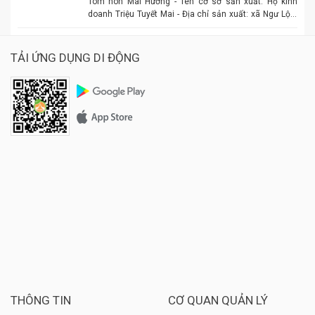
Tôm nõn Mai Hường - Tên cơ sở sản xuất: Hộ kinh
doanh Triệu Tuyết Mai - Địa chỉ sản xuất: xã Ngư Lộc,
huyện Hậu Lộc. - Điện thoại: 0977.886.039 - Chủ cơ sở:
Triệu Tuyết Mai - Mô tả sản phẩm: là sản phẩm OCOP. -
Giá: 600.000 đồng - 1.500.000 đồng/tùy size
TẢI ỨNG DỤNG DI ĐỘNG
THÔNG TIN
CƠ QUAN QUẢN LÝ