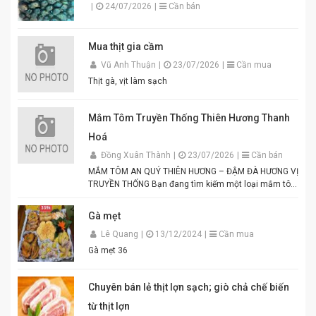
|
24/07/2026
|
Cần bán
Mua thịt gia cầm
Vũ Anh Thuận
|
23/07/2026
|
Cần mua
Thịt gà, vịt làm sạch
Mắm Tôm Truyền Thống Thiên Hương Thanh
Hoá
Đồng Xuân Thành
|
23/07/2026
|
Cần bán
MẮM TÔM AN QUÝ THIÊN HƯƠNG – ĐẬM ĐÀ HƯƠNG VỊ
TRUYỀN THỐNG Bạn đang tìm kiếm một loại mắm tôm
thơm ngon, chuẩn vị để chế biến các món ăn hấp dẫn?
Mắm tôm An Quý Thiên Hương chính là lựa chọn hoàn
Gà mẹt
hảo cho mọi gia đình Việt. Được sản xuất từ tôm tươi
Lê Quang
|
13/12/2024
|
Cần mua
tuyển chọn theo quy trình lên men truyền thống. Màu
tím đặc trưng, hương thơm tự nhiên, vị đậm đà hài
Gà mẹt 36
hòa. Thích hợp để pha chấm bún đậu mắm tôm, thịt
luộc, lòng dồi, hoặc làm gia vị cho các món xào, nấu.
Đóng gói tiện lợi, đảm bảo vệ sinh an toàn thực phẩm.
Chuyên bán lẻ thịt lợn sạch; giò chả chế biến
Điểm nổi bật của Mắm Tôm An Quý Thiên Hương:
từ thịt lợn
Hương vị thơm ngon chuẩn truyền thống. Độ sánh