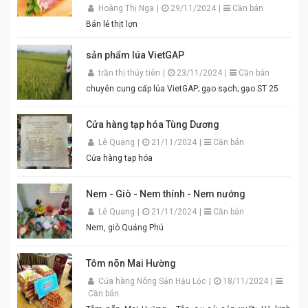
mịn, màu sắc đẹp mắt. Dễ pha chế, dễ sử dụng. Phù
Hoàng Thị Nga
|
29/11/2024
|
Cần bán
hợp cho gia đình, quán ăn và nhà hàng. Chỉ cần thêm
Bán lẻ thịt lợn
một chút đường, chanh, ớt và đánh bông là bạn đã có
ngay bát mắm tôm thơm ngon khó cưỡng cho món
sản phẩm lúa VietGAP
bún đậu chuẩn vị. Cam kết sản phẩm chất lượng,
đóng gói cẩn thận. Giao hàng nhanh toàn quốc. Đặt
trần thị thủy tiên
|
23/11/2024
|
Cần bán
mua ngay hôm nay để thưởng thức hương vị mắm
chuyên cung cấp lúa VietGAP; gạo sạch; gạo ST 25
tôm đậm đà, chuẩn vị quê hương cùng An Quý Thiên
Hương! #MamTomAnQuyThienHuong #MamTom
#BunDauMamTom #GiaViTruyenThong
Cửa hàng tạp hóa Tùng Dương
#DacSanVietNam #TikTokShop #AnQuyThienHuong
Lê Quang
|
21/11/2024
|
Cần bán
Cửa hàng tạp hóa
Nem - Giò - Nem thính - Nem nướng
Lê Quang
|
21/11/2024
|
Cần bán
Nem, giò Quảng Phú
Tôm nõn Mai Hường
Cửa hàng Nông Sản Hậu Lộc
|
18/11/2024
|
Cần bán