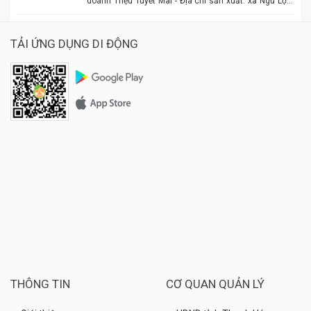
doanh Triệu Tuyết Mai - Địa chỉ sản xuất: xã Ngư Lộc,
huyện Hậu Lộc. - Điện thoại: 0977.886.039 - Chủ cơ sở:
Triệu Tuyết Mai - Mô tả sản phẩm: là sản phẩm OCOP. -
Giá: 600.000 đồng - 1.500.000 đồng/tùy size
TẢI ỨNG DỤNG DI ĐỘNG
THÔNG TIN
CƠ QUAN QUẢN LÝ