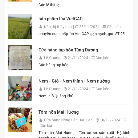
hợp cho gia đình, quán ăn và nhà hàng. Chỉ cần thêm
Bán lẻ thịt lợn
một chút đường, chanh, ớt và đánh bông là bạn đã có
ngay bát mắm tôm thơm ngon khó cưỡng cho món
sản phẩm lúa VietGAP
bún đậu chuẩn vị. Cam kết sản phẩm chất lượng,
đóng gói cẩn thận. Giao hàng nhanh toàn quốc. Đặt
trần thị thủy tiên
|
23/11/2024
|
Cần bán
mua ngay hôm nay để thưởng thức hương vị mắm
chuyên cung cấp lúa VietGAP; gạo sạch; gạo ST 25
tôm đậm đà, chuẩn vị quê hương cùng An Quý Thiên
Hương! #MamTomAnQuyThienHuong #MamTom
#BunDauMamTom #GiaViTruyenThong
Cửa hàng tạp hóa Tùng Dương
#DacSanVietNam #TikTokShop #AnQuyThienHuong
Lê Quang
|
21/11/2024
|
Cần bán
Cửa hàng tạp hóa
Nem - Giò - Nem thính - Nem nướng
Lê Quang
|
21/11/2024
|
Cần bán
Nem, giò Quảng Phú
Tôm nõn Mai Hường
Cửa hàng Nông Sản Hậu Lộc
|
18/11/2024
|
Cần bán
Tôm nõn Mai Hường - Tên cơ sở sản xuất: Hộ kinh