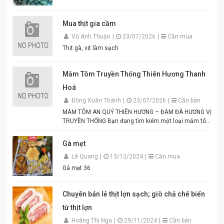
Mua thịt gia cầm
Vũ Anh Thuận
|
23/07/2026
|
Cần mua
Thịt gà, vịt làm sạch
Mắm Tôm Truyền Thống Thiên Hương Thanh
Hoá
Đồng Xuân Thành
|
23/07/2026
|
Cần bán
MẮM TÔM AN QUÝ THIÊN HƯƠNG – ĐẬM ĐÀ HƯƠNG VỊ
TRUYỀN THỐNG Bạn đang tìm kiếm một loại mắm tôm
thơm ngon, chuẩn vị để chế biến các món ăn hấp dẫn?
Mắm tôm An Quý Thiên Hương chính là lựa chọn hoàn
Gà mẹt
hảo cho mọi gia đình Việt. Được sản xuất từ tôm tươi
Lê Quang
|
13/12/2024
|
Cần mua
tuyển chọn theo quy trình lên men truyền thống. Màu
tím đặc trưng, hương thơm tự nhiên, vị đậm đà hài
Gà mẹt 36
hòa. Thích hợp để pha chấm bún đậu mắm tôm, thịt
luộc, lòng dồi, hoặc làm gia vị cho các món xào, nấu.
Đóng gói tiện lợi, đảm bảo vệ sinh an toàn thực phẩm.
Chuyên bán lẻ thịt lợn sạch; giò chả chế biến
Điểm nổi bật của Mắm Tôm An Quý Thiên Hương:
từ thịt lợn
Hương vị thơm ngon chuẩn truyền thống. Độ sánh
mịn, màu sắc đẹp mắt. Dễ pha chế, dễ sử dụng. Phù
Hoàng Thị Nga
|
29/11/2024
|
Cần bán