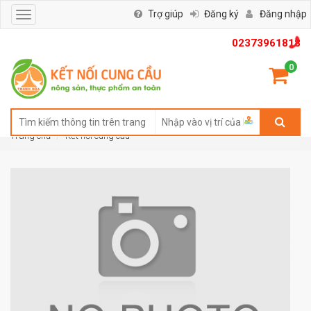
Trợ giúp
Đăng ký
Đăng nhập
Toggle
navigation
02373961818
0
Trang chủ
Kết nối cung cầu