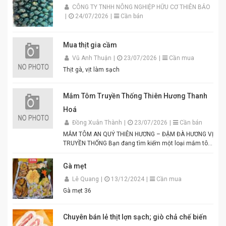
CÔNG TY TNHH NÔNG NGHIỆP HỮU CƠ THIÊN BẢO
|
24/07/2026
|
Cần bán
Mua thịt gia cầm
Vũ Anh Thuận
|
23/07/2026
|
Cần mua
Thịt gà, vịt làm sạch
Mắm Tôm Truyền Thống Thiên Hương Thanh
Hoá
Đồng Xuân Thành
|
23/07/2026
|
Cần bán
MẮM TÔM AN QUÝ THIÊN HƯƠNG – ĐẬM ĐÀ HƯƠNG VỊ
TRUYỀN THỐNG Bạn đang tìm kiếm một loại mắm tôm
thơm ngon, chuẩn vị để chế biến các món ăn hấp dẫn?
Mắm tôm An Quý Thiên Hương chính là lựa chọn hoàn
Gà mẹt
hảo cho mọi gia đình Việt. Được sản xuất từ tôm tươi
Lê Quang
|
13/12/2024
|
Cần mua
tuyển chọn theo quy trình lên men truyền thống. Màu
tím đặc trưng, hương thơm tự nhiên, vị đậm đà hài
Gà mẹt 36
hòa. Thích hợp để pha chấm bún đậu mắm tôm, thịt
luộc, lòng dồi, hoặc làm gia vị cho các món xào, nấu.
Đóng gói tiện lợi, đảm bảo vệ sinh an toàn thực phẩm.
Chuyên bán lẻ thịt lợn sạch; giò chả chế biến
Điểm nổi bật của Mắm Tôm An Quý Thiên Hương: