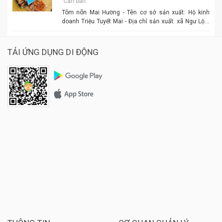
Cần bán
Tôm nõn Mai Hường - Tên cơ sở sản xuất: Hộ kinh
doanh Triệu Tuyết Mai - Địa chỉ sản xuất: xã Ngư Lộc,
huyện Hậu Lộc. - Điện thoại: 0977.886.039 - Chủ cơ sở:
Triệu Tuyết Mai - Mô tả sản phẩm: là sản phẩm OCOP. -
Giá: 600.000 đồng - 1.500.000 đồng/tùy size
TẢI ỨNG DỤNG DI ĐỘNG