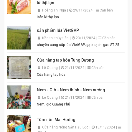
từ thịt lợn
Hương vị thơm ngon chuẩn truyền thống. Độ sánh
mịn, màu sắc đẹp mắt. Dễ pha chế, dễ sử dụng. Phù
Hoàng Thị Nga
|
29/11/2024
|
Cần bán
hợp cho gia đình, quán ăn và nhà hàng. Chỉ cần thêm
Bán lẻ thịt lợn
một chút đường, chanh, ớt và đánh bông là bạn đã có
ngay bát mắm tôm thơm ngon khó cưỡng cho món
sản phẩm lúa VietGAP
bún đậu chuẩn vị. Cam kết sản phẩm chất lượng,
đóng gói cẩn thận. Giao hàng nhanh toàn quốc. Đặt
trần thị thủy tiên
|
23/11/2024
|
Cần bán
mua ngay hôm nay để thưởng thức hương vị mắm
chuyên cung cấp lúa VietGAP; gạo sạch; gạo ST 25
tôm đậm đà, chuẩn vị quê hương cùng An Quý Thiên
Hương! #MamTomAnQuyThienHuong #MamTom
#BunDauMamTom #GiaViTruyenThong
Cửa hàng tạp hóa Tùng Dương
#DacSanVietNam #TikTokShop #AnQuyThienHuong
Lê Quang
|
21/11/2024
|
Cần bán
Cửa hàng tạp hóa
Nem - Giò - Nem thính - Nem nướng
Lê Quang
|
21/11/2024
|
Cần bán
Nem, giò Quảng Phú
Tôm nõn Mai Hường
Cửa hàng Nông Sản Hậu Lộc
|
18/11/2024
|