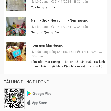
Lê Quang
|
21/11/2024
|
Cần bán
Cửa hàng tạp hóa
Nem - Giò - Nem thính - Nem nướng
Lê Quang
|
21/11/2024
|
Cần bán
Nem, giò Quảng Phú
Tôm nõn Mai Hường
Cửa hàng Nông Sản Hậu Lộc
|
18/11/2024
|
Cần bán
Tôm nõn Mai Hường - Tên cơ sở sản xuất: Hộ kinh
doanh Triệu Tuyết Mai - Địa chỉ sản xuất: xã Ngư Lộc,
huyện Hậu Lộc. - Điện thoại: 0977.886.039 - Chủ cơ sở:
Triệu Tuyết Mai - Mô tả sản phẩm: là sản phẩm OCOP. -
Giá: 600.000 đồng - 1.500.000 đồng/tùy size
TẢI ỨNG DỤNG DI ĐỘNG