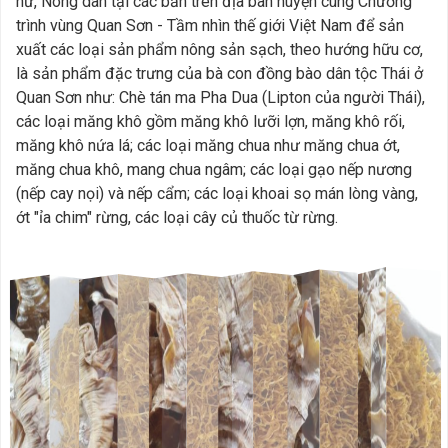
nữ, Nông dân tại các bản trên địa bàn huyện cùng Chương
trình vùng Quan Sơn - Tầm nhìn thế giới Việt Nam để sản
xuất các loại sản phẩm nông sản sạch, theo hướng hữu cơ,
là sản phẩm đặc trưng của bà con đồng bào dân tộc Thái ở
Quan Sơn như: Chè tán ma Pha Dua (Lipton của người Thái),
các loại măng khô gồm măng khô lưỡi lợn, măng khô rối,
măng khô nứa lá; các loại măng chua như măng chua ớt,
măng chua khô, mang chua ngâm; các loại gạo nếp nương
(nếp cay nọi) và nếp cẩm; các loại khoai sọ mán lòng vàng,
ớt "ỉa chim" rừng, các loại cây củ thuốc từ rừng.