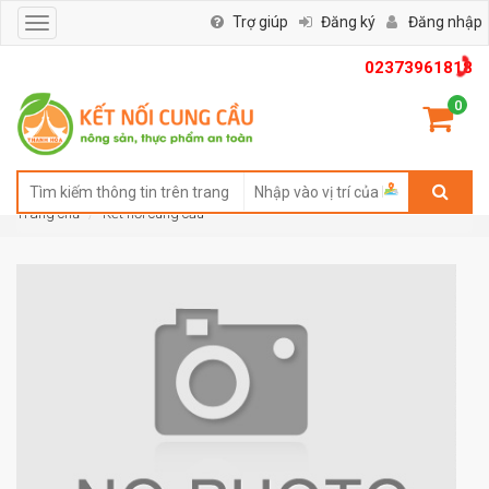
Trợ giúp
Đăng ký
Đăng nhập
Toggle
navigation
02373961818
0
Trang chủ
Kết nối cung cầu