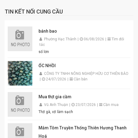
TIN KẾT NỐI CUNG CẦU
bánh bao
Phường Hạc Thành
|
06/08/2026
|
Tìm đối
tác
số lớn
ỐC NHỒI
CÔNG TY TNHH NÔNG NGHIỆP HỮU CƠ THIÊN BẢO
|
24/07/2026
|
Cần bán
Mua thịt gia cầm
Vũ Anh Thuận
|
23/07/2026
|
Cần mua
Thịt gà, vịt làm sạch
Mắm Tôm Truyền Thống Thiên Hương Thanh
Hoá