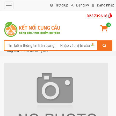
Trợ giúp
Đăng ký
Đăng nhập
Toggle
navigation
02373961818
0
Trang chủ
Kết nối cung cầu