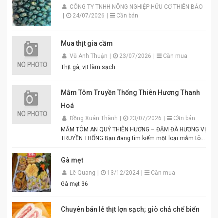
CÔNG TY TNHH NÔNG NGHIỆP HỮU CƠ THIÊN BẢO
|
24/07/2026
|
Cần bán
Mua thịt gia cầm
Vũ Anh Thuận
|
23/07/2026
|
Cần mua
Thịt gà, vịt làm sạch
Mắm Tôm Truyền Thống Thiên Hương Thanh
Hoá
Đồng Xuân Thành
|
23/07/2026
|
Cần bán
MẮM TÔM AN QUÝ THIÊN HƯƠNG – ĐẬM ĐÀ HƯƠNG VỊ
TRUYỀN THỐNG Bạn đang tìm kiếm một loại mắm tôm
thơm ngon, chuẩn vị để chế biến các món ăn hấp dẫn?
Mắm tôm An Quý Thiên Hương chính là lựa chọn hoàn
Gà mẹt
hảo cho mọi gia đình Việt. Được sản xuất từ tôm tươi
Lê Quang
|
13/12/2024
|
Cần mua
tuyển chọn theo quy trình lên men truyền thống. Màu
tím đặc trưng, hương thơm tự nhiên, vị đậm đà hài
Gà mẹt 36
hòa. Thích hợp để pha chấm bún đậu mắm tôm, thịt
luộc, lòng dồi, hoặc làm gia vị cho các món xào, nấu.
Đóng gói tiện lợi, đảm bảo vệ sinh an toàn thực phẩm.
Chuyên bán lẻ thịt lợn sạch; giò chả chế biến
Điểm nổi bật của Mắm Tôm An Quý Thiên Hương: