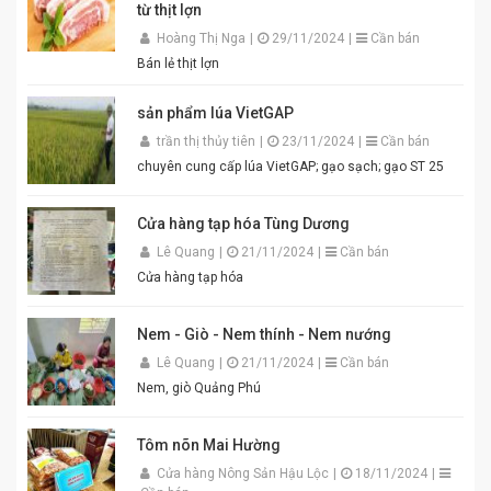
từ thịt lợn
Hương vị thơm ngon chuẩn truyền thống. Độ sánh
mịn, màu sắc đẹp mắt. Dễ pha chế, dễ sử dụng. Phù
Hoàng Thị Nga
|
29/11/2024
|
Cần bán
hợp cho gia đình, quán ăn và nhà hàng. Chỉ cần thêm
Bán lẻ thịt lợn
một chút đường, chanh, ớt và đánh bông là bạn đã có
ngay bát mắm tôm thơm ngon khó cưỡng cho món
sản phẩm lúa VietGAP
bún đậu chuẩn vị. Cam kết sản phẩm chất lượng,
đóng gói cẩn thận. Giao hàng nhanh toàn quốc. Đặt
trần thị thủy tiên
|
23/11/2024
|
Cần bán
mua ngay hôm nay để thưởng thức hương vị mắm
chuyên cung cấp lúa VietGAP; gạo sạch; gạo ST 25
tôm đậm đà, chuẩn vị quê hương cùng An Quý Thiên
Hương! #MamTomAnQuyThienHuong #MamTom
#BunDauMamTom #GiaViTruyenThong
Cửa hàng tạp hóa Tùng Dương
#DacSanVietNam #TikTokShop #AnQuyThienHuong
Lê Quang
|
21/11/2024
|
Cần bán
Cửa hàng tạp hóa
Nem - Giò - Nem thính - Nem nướng
Lê Quang
|
21/11/2024
|
Cần bán
Nem, giò Quảng Phú
Tôm nõn Mai Hường
Cửa hàng Nông Sản Hậu Lộc
|
18/11/2024
|