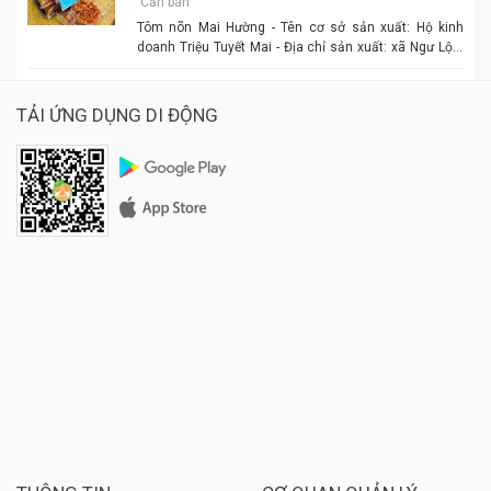
Cần bán
Tôm nõn Mai Hường - Tên cơ sở sản xuất: Hộ kinh
doanh Triệu Tuyết Mai - Địa chỉ sản xuất: xã Ngư Lộc,
huyện Hậu Lộc. - Điện thoại: 0977.886.039 - Chủ cơ sở:
Triệu Tuyết Mai - Mô tả sản phẩm: là sản phẩm OCOP. -
Giá: 600.000 đồng - 1.500.000 đồng/tùy size
TẢI ỨNG DỤNG DI ĐỘNG