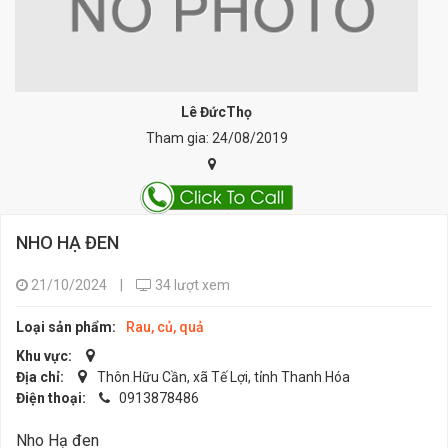
Lê ĐứcThọ
Tham gia: 24/08/2019
NHO HẠ ĐEN
21/10/2024
|
34 lượt xem
Loại sản phẩm:
Rau, củ, quả
Khu vực:
Địa chỉ:
Thôn Hữu Cần, xã Tế Lợi, tỉnh Thanh Hóa
Điện thoại:
0913878486
Nho Hạ đen