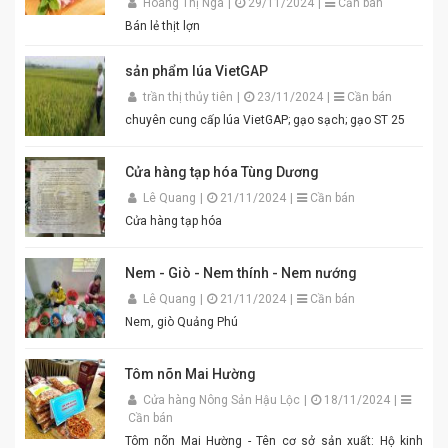
mịn, màu sắc đẹp mắt. Dễ pha chế, dễ sử dụng. Phù
Hoàng Thị Nga
|
29/11/2024
|
Cần bán
hợp cho gia đình, quán ăn và nhà hàng. Chỉ cần thêm
Bán lẻ thịt lợn
một chút đường, chanh, ớt và đánh bông là bạn đã có
ngay bát mắm tôm thơm ngon khó cưỡng cho món
sản phẩm lúa VietGAP
bún đậu chuẩn vị. Cam kết sản phẩm chất lượng,
đóng gói cẩn thận. Giao hàng nhanh toàn quốc. Đặt
trần thị thủy tiên
|
23/11/2024
|
Cần bán
mua ngay hôm nay để thưởng thức hương vị mắm
chuyên cung cấp lúa VietGAP; gạo sạch; gạo ST 25
tôm đậm đà, chuẩn vị quê hương cùng An Quý Thiên
Hương! #MamTomAnQuyThienHuong #MamTom
#BunDauMamTom #GiaViTruyenThong
Cửa hàng tạp hóa Tùng Dương
#DacSanVietNam #TikTokShop #AnQuyThienHuong
Lê Quang
|
21/11/2024
|
Cần bán
Cửa hàng tạp hóa
Nem - Giò - Nem thính - Nem nướng
Lê Quang
|
21/11/2024
|
Cần bán
Nem, giò Quảng Phú
Tôm nõn Mai Hường
Cửa hàng Nông Sản Hậu Lộc
|
18/11/2024
|
Cần bán
Tôm nõn Mai Hường - Tên cơ sở sản xuất: Hộ kinh