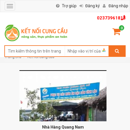
Trợ giúp
Đăng ký
Đăng nhập
Toggle
navigation
02373961818
0
Trang chủ
Kết nối cung cầu
Nhà Hàng Quang Nam