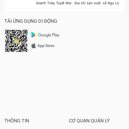
doanh Triệu Tuyết Mai - Địa chỉ sản xuất: xã Ngư Lộc,
huyện Hậu Lộc. - Điện thoại: 0977.886.039 - Chủ cơ sở:
Triệu Tuyết Mai - Mô tả sản phẩm: là sản phẩm OCOP. -
Giá: 600.000 đồng - 1.500.000 đồng/tùy size
TẢI ỨNG DỤNG DI ĐỘNG
THÔNG TIN
CƠ QUAN QUẢN LÝ