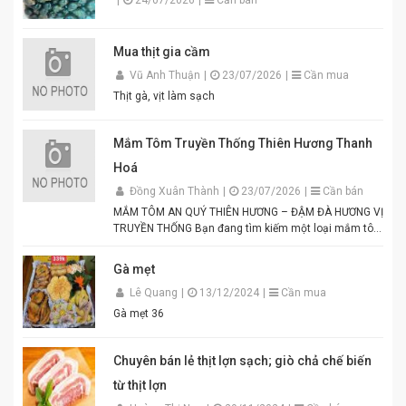
|
24/07/2026
|
Cần bán
Mua thịt gia cầm
Vũ Anh Thuận
|
23/07/2026
|
Cần mua
Thịt gà, vịt làm sạch
Mắm Tôm Truyền Thống Thiên Hương Thanh
Hoá
Đồng Xuân Thành
|
23/07/2026
|
Cần bán
MẮM TÔM AN QUÝ THIÊN HƯƠNG – ĐẬM ĐÀ HƯƠNG VỊ
TRUYỀN THỐNG Bạn đang tìm kiếm một loại mắm tôm
thơm ngon, chuẩn vị để chế biến các món ăn hấp dẫn?
Mắm tôm An Quý Thiên Hương chính là lựa chọn hoàn
Gà mẹt
hảo cho mọi gia đình Việt. Được sản xuất từ tôm tươi
Lê Quang
|
13/12/2024
|
Cần mua
tuyển chọn theo quy trình lên men truyền thống. Màu
tím đặc trưng, hương thơm tự nhiên, vị đậm đà hài
Gà mẹt 36
hòa. Thích hợp để pha chấm bún đậu mắm tôm, thịt
luộc, lòng dồi, hoặc làm gia vị cho các món xào, nấu.
Đóng gói tiện lợi, đảm bảo vệ sinh an toàn thực phẩm.
Chuyên bán lẻ thịt lợn sạch; giò chả chế biến
Điểm nổi bật của Mắm Tôm An Quý Thiên Hương:
từ thịt lợn
Hương vị thơm ngon chuẩn truyền thống. Độ sánh