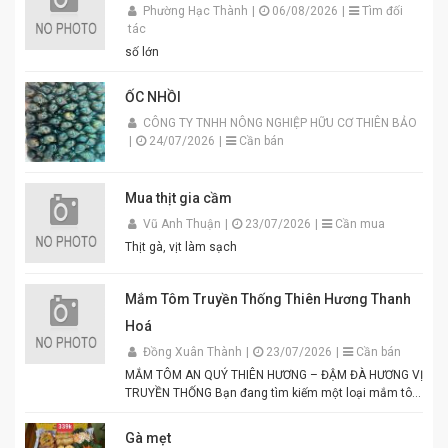
Phường Hạc Thành
|
06/08/2026
|
Tìm đối
tác
số lớn
ỐC NHỒI
CÔNG TY TNHH NÔNG NGHIỆP HỮU CƠ THIÊN BẢO
|
24/07/2026
|
Cần bán
Mua thịt gia cầm
Vũ Anh Thuận
|
23/07/2026
|
Cần mua
Thịt gà, vịt làm sạch
Mắm Tôm Truyền Thống Thiên Hương Thanh
Hoá
Đồng Xuân Thành
|
23/07/2026
|
Cần bán
MẮM TÔM AN QUÝ THIÊN HƯƠNG – ĐẬM ĐÀ HƯƠNG VỊ
TRUYỀN THỐNG Bạn đang tìm kiếm một loại mắm tôm
thơm ngon, chuẩn vị để chế biến các món ăn hấp dẫn?
Mắm tôm An Quý Thiên Hương chính là lựa chọn hoàn
Gà mẹt
hảo cho mọi gia đình Việt. Được sản xuất từ tôm tươi