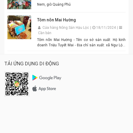
Nem, giò Quảng Phú
Tôm nõn Mai Hường
Cửa hàng Nông Sản Hậu Lộc
|
18/11/2024
|
Cần bán
Tôm nõn Mai Hường - Tên cơ sở sản xuất: Hộ kinh
doanh Triệu Tuyết Mai - Địa chỉ sản xuất: xã Ngư Lộc,
huyện Hậu Lộc. - Điện thoại: 0977.886.039 - Chủ cơ sở:
Triệu Tuyết Mai - Mô tả sản phẩm: là sản phẩm OCOP. -
Giá: 600.000 đồng - 1.500.000 đồng/tùy size
TẢI ỨNG DỤNG DI ĐỘNG