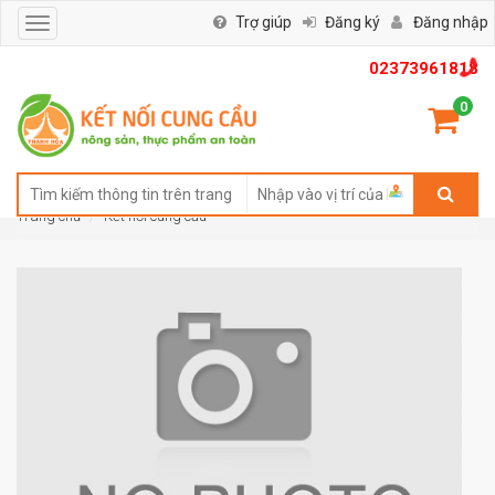
Trợ giúp
Đăng ký
Đăng nhập
Toggle
navigation
02373961818
0
Trang chủ
Kết nối cung cầu