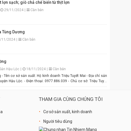
t lợn sạch; giò chả chế biến từ thịt lợn
ên, vị đậm đà hài hòa. Thích hợp để pha chấm bún đậu mắm tôm,
29/11/2024
|
Cần bán
 hoặc làm gia vị cho các món xào, nấu. Đóng gói tiện lợi, đảm bảo vệ
ên Hương: Hương vị
u sắc đẹp mắt. Dễ pha chế, dễ sử
 bông là bạn đã có ngay bát mắm tôm thơm ngon khó cưỡng cho
a Tùng Dương
hận. Giao hàng
/11/2024
|
Cần bán
 An Quý Thiên Hương! #MamTomAnQuyThienHuong
MamTom #GiaViTruyenThong #DacSanVietNam #TikTokShop
g
ờng
Sản Hậu Lộc
|
18/11/2024
|
Cần bán
 Tên cơ sở sản xuất: Hộ kinh doanh Triệu Tuyết Mai - Địa chỉ sản
uyện Hậu Lộc. - Điện thoại: 0977.886.039 - Chủ cơ sở: Triệu Tuyết
ẩm: là sản phẩm OCOP. - Giá: 600.000 đồng - 1.500.000 đồng/tùy
Ý
THAM GIA CÙNG CHÚNG TÔI
óa
Cơ sở sản xuất, kinh doanh
Người tiêu dùng