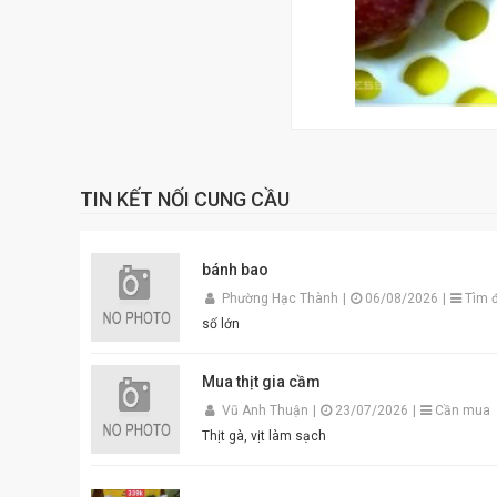
TIN KẾT NỐI CUNG CẦU
bánh bao
Phường Hạc Thành
|
06/08/2026
|
Tìm đ
số lớn
Mua thịt gia cầm
Vũ Anh Thuận
|
23/07/2026
|
Cần mua
Thịt gà, vịt làm sạch