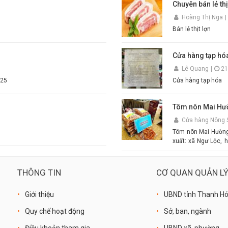
Chuyên bán lẻ thị
hương thơm tự nhi
Hoàng Thị Nga
|
thịt luộc, lòng dồi,
sinh an toàn thực phẩm. Điểm nổi bật của Mắm Tôm An Quý Thi
Bán lẻ thịt lợn
thơm ngon chuẩn truyền thống. Độ sánh mịn, mà
dụng. Phù hợp cho gia đình, quán ăn và nhà hàng. Chỉ cần thêm một chút đường,
chanh, ớt và đánh
Cửa hàng tạp hó
món bún đậu chuẩn vị. Cam kết sản phẩm chất lượng, đóng gói cẩn t
n
Lê Quang
|
21
nhanh toàn quốc. Đặt mua ngay hôm nay để thưởng thức hương vị mắm tôm đậm đà,
 ST 25
Cửa hàng tạp hóa
chuẩn vị quê hương cùng
#MamTom #BunDau
#AnQuyThienHuon
Tôm nõn Mai Hư
Cửa hàng Nông 
Tôm nõn Mai Hường -
xuất: xã Ngư Lộc, h
Mai - Mô tả sản ph
size
THÔNG TIN
CƠ QUAN QUẢN L
Giới thiệu
UBND tỉnh Thanh H
Quy chế hoạt động
Sở, ban, ngành