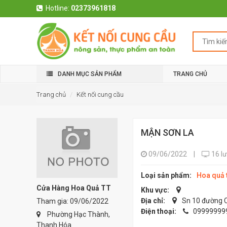
Hotline:
02373961818
DANH MỤC SẢN PHẨM
TRANG CHỦ
Trang chủ
Kết nối cung cầu
MẬN SƠN LA
09/06/2022
|
16 l
Loại sản phẩm:
Hoa quả 
Cửa Hàng Hoa Quả TT
Khu vực:
Địa chỉ:
Sn 10 đường 
Tham gia: 09/06/2022
Điện thoại:
09999999
Phường Hạc Thành,
Thanh Hóa