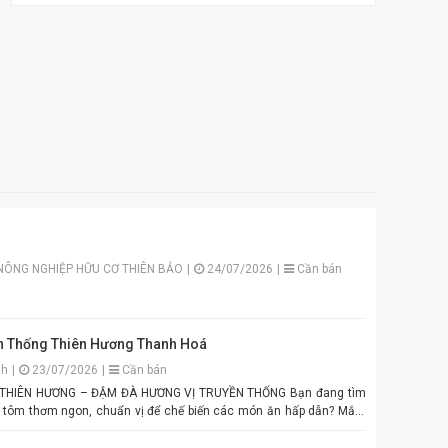
NÔNG NGHIỆP HỮU CƠ THIÊN BẢO
|
24/07/2026
|
Cần bán
 Thống Thiên Hương Thanh Hoá
nh
|
23/07/2026
|
Cần bán
N HƯƠNG – ĐẬM ĐÀ HƯƠNG VỊ TRUYỀN THỐNG Bạn đang tìm
 tôm thơm ngon, chuẩn vị để chế biến các món ăn hấp dẫn? Mắm
ng chính là lựa chọn hoàn hảo cho mọi gia đình Việt. Được sản
yển chọn theo quy trình lên men truyền thống. Màu tím đặc trưng,