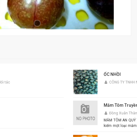
ỐC NHỒI
ối tác
CÔNG TY TNHH 
Mắm Tôm Truyền
Đồng Xuân Thà
MẮM TÔM AN QUÝ THIÊ
kiếm một loại mắm
tôm An Quý Thiên Hươ
xuất từ tôm tươi tu