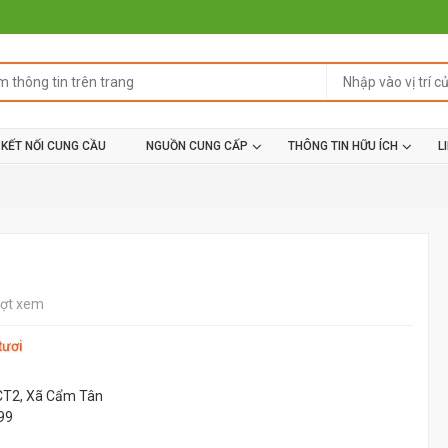
KẾT NỐI CUNG CẦU
NGUỒN CUNG CẤP
THÔNG TIN HỮU ÍCH
L
ượt xem
tươi
CT2, Xã Cẩm Tân
99