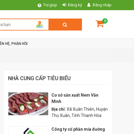
Trợ giúp
Đăng ký
Đăng nhập
0
IÊN HỆ, PHẢN HỒI
NHÀ CUNG CẤP TIÊU BIỂU
Cơ sở sản xuất Nem Văn
Minh
Địa chỉ:
Xã Xuân Thiên, Huyện
Thọ Xuân, Tỉnh Thanh Hóa
Công ty cố phần mía đường