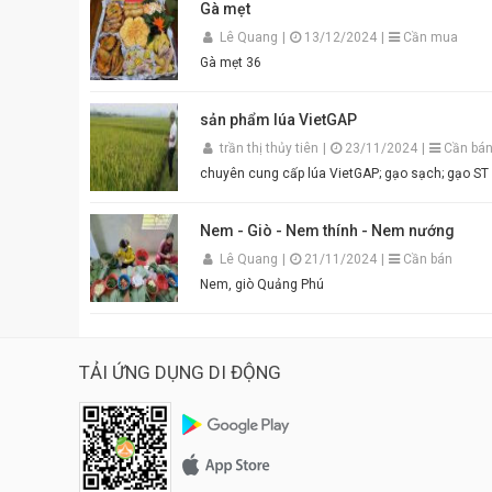
Gà mẹt
Lê Quang
|
13/12/2024
|
Cần mua
Gà mẹt 36
sản phẩm lúa VietGAP
trần thị thủy tiên
|
23/11/2024
|
Cần bá
chuyên cung cấp lúa VietGAP; gạo sạch; gạo
Nem - Giò - Nem thính - Nem nướng
Lê Quang
|
21/11/2024
|
Cần bán
Nem, giò Quảng Phú
TẢI ỨNG DỤNG DI ĐỘNG