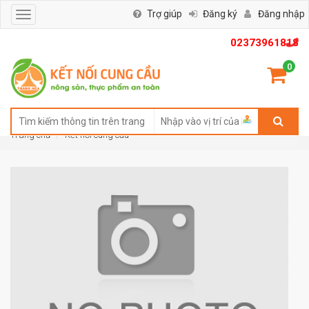
Trợ giúp
Đăng ký
Đăng nhập
Toggle
navigation
02373961818
0
Trang chủ
Kết nối cung cầu