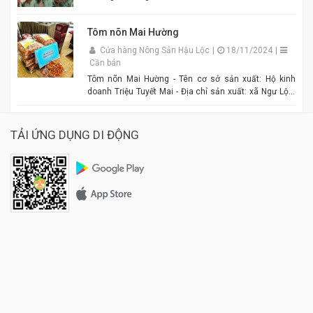
Tôm nõn Mai Hường
Cửa hàng Nông Sản Hậu Lộc
|
18/11/2024
|
Cần bán
Tôm nõn Mai Hường - Tên cơ sở sản xuất: Hộ kinh
doanh Triệu Tuyết Mai - Địa chỉ sản xuất: xã Ngư Lộc,
huyện Hậu Lộc. - Điện thoại: 0977.886.039 - Chủ cơ sở:
Triệu Tuyết Mai - Mô tả sản phẩm: là sản phẩm OCOP. -
Giá: 600.000 đồng - 1.500.000 đồng/tùy size
TẢI ỨNG DỤNG DI ĐỘNG