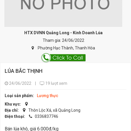
HTX DVNN Quảng Long - Kinh Doanh Lúa
Tham gia: 24/06/2022
Phường Hạc Thành, Thanh Hóa
LÚA BẮC THỊNH
24/06/2022
|
19 lượt xem
Loại sản phẩm:
Lương thực
Khu vực:
Địa chỉ:
Thôn Lộc Xá, xã Quảng Long
Điện thoại:
0336837746
Bán lúa khô, giá 6.000đ/kg