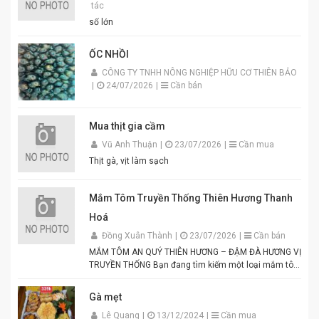
tác
số lớn
ỐC NHỒI
CÔNG TY TNHH NÔNG NGHIỆP HỮU CƠ THIÊN BẢO
|
24/07/2026
|
Cần bán
Mua thịt gia cầm
Vũ Anh Thuận
|
23/07/2026
|
Cần mua
Thịt gà, vịt làm sạch
Mắm Tôm Truyền Thống Thiên Hương Thanh
Hoá
Đồng Xuân Thành
|
23/07/2026
|
Cần bán
MẮM TÔM AN QUÝ THIÊN HƯƠNG – ĐẬM ĐÀ HƯƠNG VỊ
TRUYỀN THỐNG Bạn đang tìm kiếm một loại mắm tôm
thơm ngon, chuẩn vị để chế biến các món ăn hấp dẫn?
Mắm tôm An Quý Thiên Hương chính là lựa chọn hoàn
Gà mẹt
hảo cho mọi gia đình Việt. Được sản xuất từ tôm tươi
Lê Quang
|
13/12/2024
|
Cần mua
tuyển chọn theo quy trình lên men truyền thống. Màu