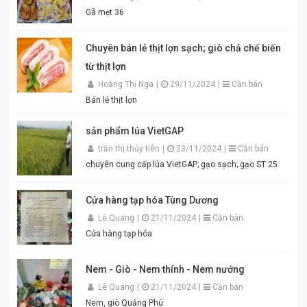
tím đặc trưng, hương thơm tự nhiên, vị đậm đà hài
Gà mẹt 36
hòa. Thích hợp để pha chấm bún đậu mắm tôm, thịt
luộc, lòng dồi, hoặc làm gia vị cho các món xào, nấu.
Đóng gói tiện lợi, đảm bảo vệ sinh an toàn thực phẩm.
Chuyên bán lẻ thịt lợn sạch; giò chả chế biến
Điểm nổi bật của Mắm Tôm An Quý Thiên Hương:
từ thịt lợn
Hương vị thơm ngon chuẩn truyền thống. Độ sánh
mịn, màu sắc đẹp mắt. Dễ pha chế, dễ sử dụng. Phù
Hoàng Thị Nga
|
29/11/2024
|
Cần bán
hợp cho gia đình, quán ăn và nhà hàng. Chỉ cần thêm
Bán lẻ thịt lợn
một chút đường, chanh, ớt và đánh bông là bạn đã có
ngay bát mắm tôm thơm ngon khó cưỡng cho món
sản phẩm lúa VietGAP
bún đậu chuẩn vị. Cam kết sản phẩm chất lượng,
đóng gói cẩn thận. Giao hàng nhanh toàn quốc. Đặt
trần thị thủy tiên
|
23/11/2024
|
Cần bán
mua ngay hôm nay để thưởng thức hương vị mắm
chuyên cung cấp lúa VietGAP; gạo sạch; gạo ST 25
tôm đậm đà, chuẩn vị quê hương cùng An Quý Thiên
Hương! #MamTomAnQuyThienHuong #MamTom
#BunDauMamTom #GiaViTruyenThong
Cửa hàng tạp hóa Tùng Dương
#DacSanVietNam #TikTokShop #AnQuyThienHuong
Lê Quang
|
21/11/2024
|
Cần bán
Cửa hàng tạp hóa
Nem - Giò - Nem thính - Nem nướng
Lê Quang
|
21/11/2024
|
Cần bán
Nem, giò Quảng Phú