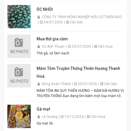
ỐC NHỒI
CÔNG TY TNHH NÔNG NGHIỆP HỮU CƠ THIÊN BẢO
|
24/07/2026
|
Cần bán
Mua thịt gia cầm
Vũ Anh Thuận
|
23/07/2026
|
Cần mua
Thịt gà, vịt làm sạch
Mắm Tôm Truyền Thống Thiên Hương Thanh
Hoá
Đồng Xuân Thành
|
23/07/2026
|
Cần bán
MẮM TÔM AN QUÝ THIÊN HƯƠNG – ĐẬM ĐÀ HƯƠNG VỊ
TRUYỀN THỐNG Bạn đang tìm kiếm một loại mắm tôm
thơm ngon, chuẩn vị để chế biến các món ăn hấp dẫn?
Mắm tôm An Quý Thiên Hương chính là lựa chọn hoàn
Gà mẹt
hảo cho mọi gia đình Việt. Được sản xuất từ tôm tươi
Lê Quang
|
13/12/2024
|
Cần mua
tuyển chọn theo quy trình lên men truyền thống. Màu
tím đặc trưng, hương thơm tự nhiên, vị đậm đà hài
Gà mẹt 36
hòa. Thích hợp để pha chấm bún đậu mắm tôm, thịt