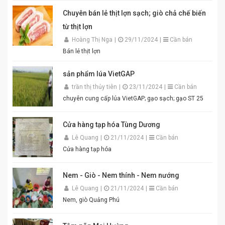
luộc, lòng dồi, hoặc làm gia vị cho các món xào, nấu.
Đóng gói tiện lợi, đảm bảo vệ sinh an toàn thực phẩm.
Chuyên bán lẻ thịt lợn sạch; giò chả chế biến
Điểm nổi bật của Mắm Tôm An Quý Thiên Hương:
từ thịt lợn
Hương vị thơm ngon chuẩn truyền thống. Độ sánh
mịn, màu sắc đẹp mắt. Dễ pha chế, dễ sử dụng. Phù
Hoàng Thị Nga
|
29/11/2024
|
Cần bán
hợp cho gia đình, quán ăn và nhà hàng. Chỉ cần thêm
Bán lẻ thịt lợn
một chút đường, chanh, ớt và đánh bông là bạn đã có
ngay bát mắm tôm thơm ngon khó cưỡng cho món
sản phẩm lúa VietGAP
bún đậu chuẩn vị. Cam kết sản phẩm chất lượng,
đóng gói cẩn thận. Giao hàng nhanh toàn quốc. Đặt
trần thị thủy tiên
|
23/11/2024
|
Cần bán
mua ngay hôm nay để thưởng thức hương vị mắm
chuyên cung cấp lúa VietGAP; gạo sạch; gạo ST 25
tôm đậm đà, chuẩn vị quê hương cùng An Quý Thiên
Hương! #MamTomAnQuyThienHuong #MamTom
#BunDauMamTom #GiaViTruyenThong
Cửa hàng tạp hóa Tùng Dương
#DacSanVietNam #TikTokShop #AnQuyThienHuong
Lê Quang
|
21/11/2024
|
Cần bán
Cửa hàng tạp hóa
Nem - Giò - Nem thính - Nem nướng
Lê Quang
|
21/11/2024
|
Cần bán
Nem, giò Quảng Phú