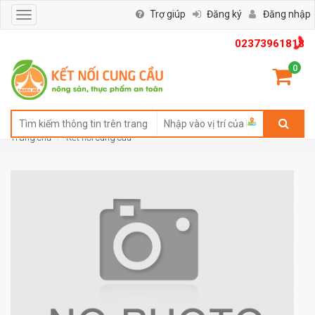
Trợ giúp
Đăng ký
Đăng nhập
Toggle
navigation
02373961818
0
Trang chủ
Kết nối cung cầu