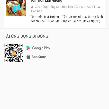
Tôm nõn Mai Hường
Cửa hàng Nông Sản Hậu Lộc
|
18/11/2024
|
Cần bán
Tôm nõn Mai Hường - Tên cơ sở sản xuất: Hộ kinh
doanh Triệu Tuyết Mai - Địa chỉ sản xuất: xã Ngư Lộc,
huyện Hậu Lộc. - Điện thoại: 0977.886.039 - Chủ cơ sở:
Triệu Tuyết Mai - Mô tả sản phẩm: là sản phẩm OCOP. -
Giá: 600.000 đồng - 1.500.000 đồng/tùy size
TẢI ỨNG DỤNG DI ĐỘNG