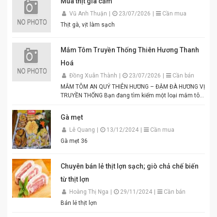
Mua thịt gia cầm
Vũ Anh Thuận
|
23/07/2026
|
Cần mua
Thịt gà, vịt làm sạch
Mắm Tôm Truyền Thống Thiên Hương Thanh
Hoá
Đồng Xuân Thành
|
23/07/2026
|
Cần bán
MẮM TÔM AN QUÝ THIÊN HƯƠNG – ĐẬM ĐÀ HƯƠNG VỊ
TRUYỀN THỐNG Bạn đang tìm kiếm một loại mắm tôm
thơm ngon, chuẩn vị để chế biến các món ăn hấp dẫn?
Mắm tôm An Quý Thiên Hương chính là lựa chọn hoàn
Gà mẹt
hảo cho mọi gia đình Việt. Được sản xuất từ tôm tươi
Lê Quang
|
13/12/2024
|
Cần mua
tuyển chọn theo quy trình lên men truyền thống. Màu
tím đặc trưng, hương thơm tự nhiên, vị đậm đà hài
Gà mẹt 36
hòa. Thích hợp để pha chấm bún đậu mắm tôm, thịt
luộc, lòng dồi, hoặc làm gia vị cho các món xào, nấu.
Đóng gói tiện lợi, đảm bảo vệ sinh an toàn thực phẩm.
Chuyên bán lẻ thịt lợn sạch; giò chả chế biến
Điểm nổi bật của Mắm Tôm An Quý Thiên Hương:
từ thịt lợn
Hương vị thơm ngon chuẩn truyền thống. Độ sánh
mịn, màu sắc đẹp mắt. Dễ pha chế, dễ sử dụng. Phù
Hoàng Thị Nga
|
29/11/2024
|
Cần bán
hợp cho gia đình, quán ăn và nhà hàng. Chỉ cần thêm
Bán lẻ thịt lợn
một chút đường, chanh, ớt và đánh bông là bạn đã có