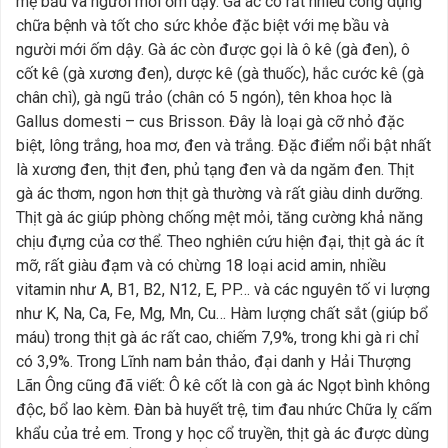
mẹ bầu và người mới ốm dậy. Gà ác có rất nhiều công dụng
chữa bệnh và tốt cho sức khỏe đặc biệt với mẹ bầu và
người mới ốm dậy. Gà ác còn được gọi là ô kê (gà đen), ô
cốt kê (gà xương đen), dược kê (gà thuốc), hắc cước kê (gà
chân chì), gà ngũ trảo (chân có 5 ngón), tên khoa học là
Gallus domesti – cus Brisson. Đây là loại gà cỡ nhỏ đặc
biệt, lông trắng, hoa mơ, đen và trắng. Đặc điểm nổi bật nhất
là xương đen, thịt đen, phủ tạng đen và da ngăm đen. Thịt
gà ác thơm, ngon hơn thịt gà thường và rất giàu dinh dưỡng.
Thịt gà ác giúp phòng chống mệt mỏi, tăng cường khả năng
chịu đựng của cơ thể. Theo nghiên cứu hiện đại, thịt gà ác ít
mỡ, rất giàu đạm và có chừng 18 loại acid amin, nhiều
vitamin như A, B1, B2, N12, E, PP… và các nguyên tố vi lượng
như K, Na, Ca, Fe, Mg, Mn, Cu… Hàm lượng chất sắt (giúp bổ
máu) trong thịt gà ác rất cao, chiếm 7,9%, trong khi gà ri chỉ
có 3,9%. Trong Lĩnh nam bản thảo, đại danh y Hải Thượng
Lãn Ông cũng đã viết: Ô kê cốt là con gà ác Ngọt bình không
độc, bổ lao kèm. Đàn bà huyết trệ, tim đau nhức Chữa lỵ cấm
khẩu của trẻ em. Trong y học cổ truyền, thịt gà ác được dùng