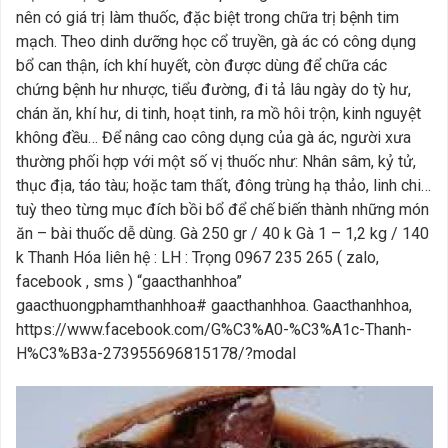
nên có giá trị làm thuốc, đặc biệt trong chữa trị bệnh tim
mạch. Theo dinh dưỡng học cổ truyền, gà ác có công dụng
bổ can thận, ích khí huyết, còn được dùng để chữa các
chứng bệnh hư nhược, tiểu đường, đi tả lâu ngày do tỳ hư,
chán ăn, khí hư, di tinh, hoạt tinh, ra mồ hôi trộn, kinh nguyệt
không đều… Để nâng cao công dụng của gà ác, người xưa
thường phối hợp với một số vị thuốc như: Nhân sâm, kỷ tử,
thục địa, táo tàu; hoặc tam thất, đông trùng hạ thảo, linh chi…
tuỳ theo từng mục đích bồi bổ để chế biến thành những món
ăn – bài thuốc dễ dùng. Gà 250 gr / 40 k Gà 1 – 1,2 kg / 140
k Thanh Hóa liên hệ : LH : Trọng 0967 235 265 ( zalo,
facebook , sms ) “gaacthanhhoa”
gaacthuongphamthanhhoa# gaacthanhhoa. Gaacthanhhoa,
https://www.facebook.com/G%C3%A0-%C3%A1c-Thanh-
H%C3%B3a-273955696815178/?modal