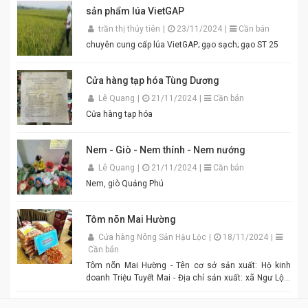
ngay bát mắm tôm thơm ngon khó cưỡng cho món
sản phẩm lúa VietGAP
bún đậu chuẩn vị. Cam kết sản phẩm chất lượng,
đóng gói cẩn thận. Giao hàng nhanh toàn quốc. Đặt
trần thị thủy tiên
|
23/11/2024
|
Cần bán
mua ngay hôm nay để thưởng thức hương vị mắm
chuyên cung cấp lúa VietGAP; gạo sạch; gạo ST 25
tôm đậm đà, chuẩn vị quê hương cùng An Quý Thiên
Hương! #MamTomAnQuyThienHuong #MamTom
#BunDauMamTom #GiaViTruyenThong
Cửa hàng tạp hóa Tùng Dương
#DacSanVietNam #TikTokShop #AnQuyThienHuong
Lê Quang
|
21/11/2024
|
Cần bán
Cửa hàng tạp hóa
Nem - Giò - Nem thính - Nem nướng
Lê Quang
|
21/11/2024
|
Cần bán
Nem, giò Quảng Phú
Tôm nõn Mai Hường
Cửa hàng Nông Sản Hậu Lộc
|
18/11/2024
|
Cần bán
Tôm nõn Mai Hường - Tên cơ sở sản xuất: Hộ kinh
doanh Triệu Tuyết Mai - Địa chỉ sản xuất: xã Ngư Lộc,
huyện Hậu Lộc. - Điện thoại: 0977.886.039 - Chủ cơ sở:
Triệu Tuyết Mai - Mô tả sản phẩm: là sản phẩm OCOP. -