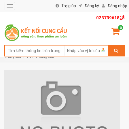
Trợ giúp
Đăng ký
Đăng nhập
Toggle
navigation
02373961818
0
Trang chủ
Kết nối cung cầu