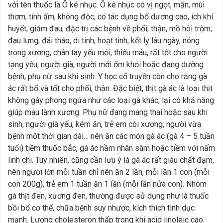
với tên thuốc là Ô kê nhục. Ô kê nhục có vị ngọt, mặn, mùi
thơm, tính ấm, không độc, có tác dụng bổ dương cao, ích khí
huyết, giảm đau, đặc trị các bệnh về phổi, thận, mồ hôi trộm,
đau lưng, đái tháo, di tinh, hoạt tinh, kết lỵ lâu ngày, nóng
trong xương, chân tay yếu mỏi, thiếu máu, rất tốt cho người
tạng yếu, người già, người mới ốm khỏi hoặc đang dưỡng
bệnh, phụ nữ sau khi sinh. Y học cổ truyền còn cho rằng gà
ác rất bổ và tốt cho phổi, thận. Đặc biệt, thịt gà ác là loại thịt
không gây phong ngứa như các loại gà khác, lại có khả năng
giúp mau lành xương. Phụ nữ đang mang thai hoặc sau khi
sinh, người già yếu, kém ăn, trẻ em còi xương, người vừa
bệnh một thời gian dài… nên ăn các món gà ác (gà 4 – 5 tuần
tuổi) tiềm thuốc bắc, gà ác hầm nhân sâm hoặc tiềm với nấm
linh chi. Tuy nhiên, cũng cần lưu ý là gà ác rất giàu chất đạm,
nên người lớn mỗi tuần chỉ nên ăn 2 lần, mỗi lần 1 con (mỗi
con 200g), trẻ em 1 tuần ăn 1 lần (mỗi lần nửa con). Nhóm
gà thịt đen, xương đen, thường được sử dụng như là thuốc
bồi bổ cơ thể, chữa bệnh suy nhược, kích thích tình dục
mạnh. Lượng cholesteron thấp trong khi acid linoleic cao