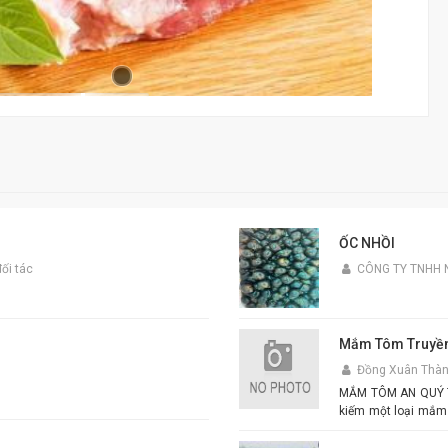
ỐC NHỒI
ối tác
CÔNG TY TNHH 
Mắm Tôm Truyền
Đồng Xuân Thà
MẮM TÔM AN QUÝ THIÊ
kiếm một loại mắm
tôm An Quý Thiên Hươ
xuất từ tôm tươi tu