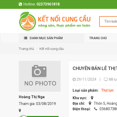
Hotline:
02373961818
DANH MỤC SẢN PHẨM
TRANG CHỦ
Trang chủ
Kết nối cung cầu
CHUYÊN BÁN LẺ THỊT
29/11/2024
|
88 l
Loại sản phẩm:
Thịt lợn
Hoàng Thị Nga
Khu vực:
Địa chỉ:
Thôn 5, Hoằng
Tham gia: 03/08/2019
Điện thoại:
03680738