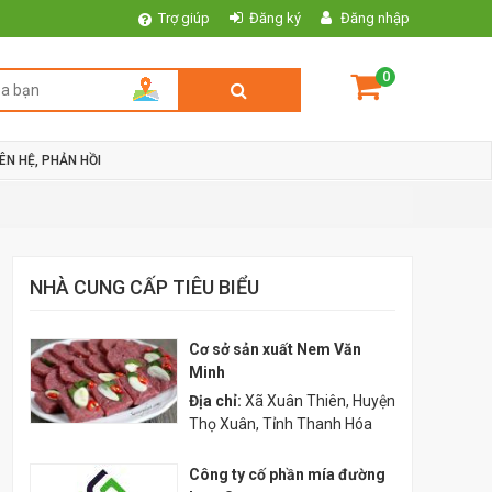
Trợ giúp
Đăng ký
Đăng nhập
0
IÊN HỆ, PHẢN HỒI
NHÀ CUNG CẤP TIÊU BIỂU
Cơ sở sản xuất Nem Văn
Minh
Địa chỉ:
Xã Xuân Thiên, Huyện
Thọ Xuân, Tỉnh Thanh Hóa
Công ty cố phần mía đường