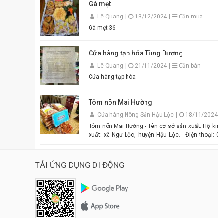
Gà mẹt
Lê Quang
|
13/12/2024
|
Cần mua
Gà mẹt 36
Cửa hàng tạp hóa Tùng Dương
Lê Quang
|
21/11/2024
|
Cần bán
Cửa hàng tạp hóa
Tôm nõn Mai Hường
Cửa hàng Nông Sản Hậu Lộc
|
18/11/2024
Tôm nõn Mai Hường - Tên cơ sở sản xuất: Hộ kin
xuất: xã Ngư Lộc, huyện Hậu Lộc. - Điện thoại: 
Mai - Mô tả sản phẩm: là sản phẩm OCOP. - Gi
size
TẢI ỨNG DỤNG DI ĐỘNG