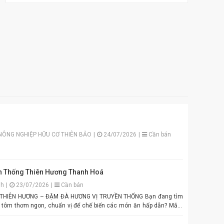
NÔNG NGHIỆP HỮU CƠ THIÊN BẢO
|
24/07/2026
|
Cần bán
 Thống Thiên Hương Thanh Hoá
nh
|
23/07/2026
|
Cần bán
N HƯƠNG – ĐẬM ĐÀ HƯƠNG VỊ TRUYỀN THỐNG Bạn đang tìm
 tôm thơm ngon, chuẩn vị để chế biến các món ăn hấp dẫn? Mắm
ng chính là lựa chọn hoàn hảo cho mọi gia đình Việt. Được sản
yển chọn theo quy trình lên men truyền thống. Màu tím đặc trưng,