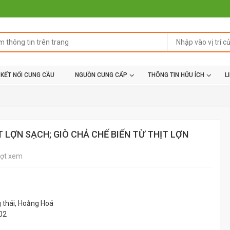
KẾT NỐI CUNG CẦU
NGUỒN CUNG CẤP
THÔNG TIN HỮU ÍCH
L
 LỢN SẠCH; GIÒ CHẢ CHẾ BIẾN TỪ THỊT LỢN
ượt xem
 thái, Hoằng Hoá
02