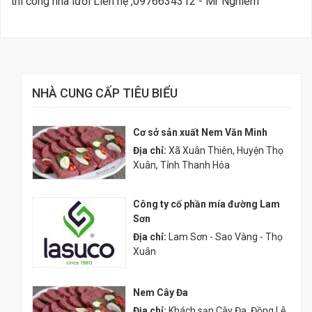
thi công nhà lưới Liên hệ ,0976634312 - Mr Nghiêm
NHÀ CUNG CẤP TIÊU BIỂU
Cơ sở sản xuất Nem Văn Minh
Địa chỉ:
Xã Xuân Thiên, Huyện Thọ
Xuân, Tỉnh Thanh Hóa
Công ty cố phần mía đường Lam
Sơn
Địa chỉ:
Lam Sơn - Sao Vàng - Thọ
Xuân
Nem Cây Đa
Địa chỉ:
Khách sạn Cây Đa, Đồng Lễ,