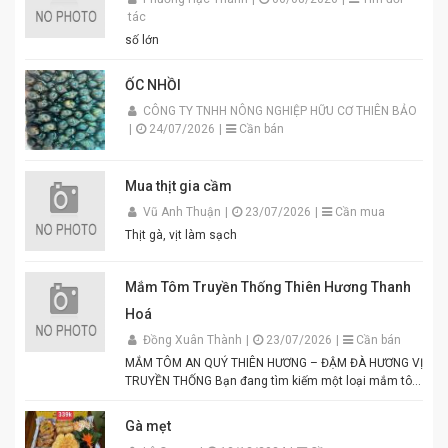
tác
số lớn
ỐC NHỒI
CÔNG TY TNHH NÔNG NGHIỆP HỮU CƠ THIÊN BẢO
|
24/07/2026
|
Cần bán
Mua thịt gia cầm
Vũ Anh Thuận
|
23/07/2026
|
Cần mua
Thịt gà, vịt làm sạch
Mắm Tôm Truyền Thống Thiên Hương Thanh
Hoá
Đồng Xuân Thành
|
23/07/2026
|
Cần bán
MẮM TÔM AN QUÝ THIÊN HƯƠNG – ĐẬM ĐÀ HƯƠNG VỊ
TRUYỀN THỐNG Bạn đang tìm kiếm một loại mắm tôm
thơm ngon, chuẩn vị để chế biến các món ăn hấp dẫn?
Mắm tôm An Quý Thiên Hương chính là lựa chọn hoàn
Gà mẹt
hảo cho mọi gia đình Việt. Được sản xuất từ tôm tươi