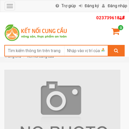
Trợ giúp
Đăng ký
Đăng nhập
Toggle
navigation
02373961818
0
Trang chủ
Kết nối cung cầu