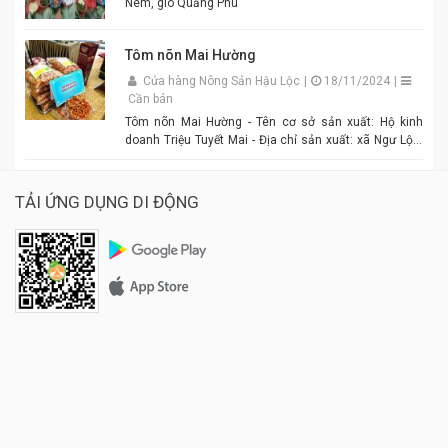
Nem, giò Quảng Phú
Tôm nõn Mai Hường
Cửa hàng Nông Sản Hậu Lộc
|
18/11/2024
|
Cần bán
Tôm nõn Mai Hường - Tên cơ sở sản xuất: Hộ kinh
doanh Triệu Tuyết Mai - Địa chỉ sản xuất: xã Ngư Lộc,
huyện Hậu Lộc. - Điện thoại: 0977.886.039 - Chủ cơ sở:
Triệu Tuyết Mai - Mô tả sản phẩm: là sản phẩm OCOP. -
Giá: 600.000 đồng - 1.500.000 đồng/tùy size
TẢI ỨNG DỤNG DI ĐỘNG