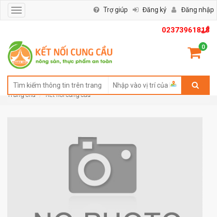
Trợ giúp
Đăng ký
Đăng nhập
Toggle
navigation
02373961818
0
Trang chủ
Kết nối cung cầu