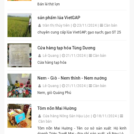
hợp cho gia đình, quán ăn và nhà hàng. Chỉ cần thêm
Bán lẻ thịt lợn
một chút đường, chanh, ớt và đánh bông là bạn đã có
ngay bát mắm tôm thơm ngon khó cưỡng cho món
sản phẩm lúa VietGAP
bún đậu chuẩn vị. Cam kết sản phẩm chất lượng,
đóng gói cẩn thận. Giao hàng nhanh toàn quốc. Đặt
trần thị thủy tiên
|
23/11/2024
|
Cần bán
mua ngay hôm nay để thưởng thức hương vị mắm
chuyên cung cấp lúa VietGAP; gạo sạch; gạo ST 25
tôm đậm đà, chuẩn vị quê hương cùng An Quý Thiên
Hương! #MamTomAnQuyThienHuong #MamTom
#BunDauMamTom #GiaViTruyenThong
Cửa hàng tạp hóa Tùng Dương
#DacSanVietNam #TikTokShop #AnQuyThienHuong
Lê Quang
|
21/11/2024
|
Cần bán
Cửa hàng tạp hóa
Nem - Giò - Nem thính - Nem nướng
Lê Quang
|
21/11/2024
|
Cần bán
Nem, giò Quảng Phú
Tôm nõn Mai Hường
Cửa hàng Nông Sản Hậu Lộc
|
18/11/2024
|
Cần bán
Tôm nõn Mai Hường - Tên cơ sở sản xuất: Hộ kinh
doanh Triệu Tuyết Mai - Địa chỉ sản xuất: xã Ngư Lộc,