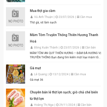
Mua thịt gia cầm
Vũ Anh Thuận
|
23/07/2026
|
Cần mua
Thịt gà, vịt làm sạch
Mắm Tôm Truyền Thống Thiên Hương Thanh
Hoá
Đồng Xuân Thành
|
23/07/2026
|
Cần bán
MẮM TÔM AN QUÝ THIÊN HƯƠNG – ĐẬM ĐÀ HƯƠNG VỊ
TRUYỀN THỐNG Bạn đang tìm kiếm một loại mắm tôm
thơm ngon, chuẩn vị để chế biến các món ăn hấp dẫn?
Mắm tôm An Quý Thiên Hương chính là lựa chọn hoàn
Gà mẹt
hảo cho mọi gia đình Việt. Được sản xuất từ tôm tươi
Lê Quang
|
13/12/2024
|
Cần mua
tuyển chọn theo quy trình lên men truyền thống. Màu
tím đặc trưng, hương thơm tự nhiên, vị đậm đà hài
Gà mẹt 36
hòa. Thích hợp để pha chấm bún đậu mắm tôm, thịt
luộc, lòng dồi, hoặc làm gia vị cho các món xào, nấu.
Đóng gói tiện lợi, đảm bảo vệ sinh an toàn thực phẩm.
Chuyên bán lẻ thịt lợn sạch; giò chả chế biến
Điểm nổi bật của Mắm Tôm An Quý Thiên Hương:
từ thịt lợn
Hương vị thơm ngon chuẩn truyền thống. Độ sánh
mịn, màu sắc đẹp mắt. Dễ pha chế, dễ sử dụng. Phù
Hoàng Thị Nga
|
29/11/2024
|
Cần bán