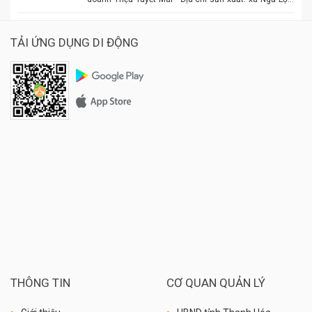
huyện Hậu Lộc. - Điện thoại: 0977.886.039 - Chủ cơ sở:
Triệu Tuyết Mai - Mô tả sản phẩm: là sản phẩm OCOP. -
Giá: 600.000 đồng - 1.500.000 đồng/tùy size
TẢI ỨNG DỤNG DI ĐỘNG
THÔNG TIN
CƠ QUAN QUẢN LÝ