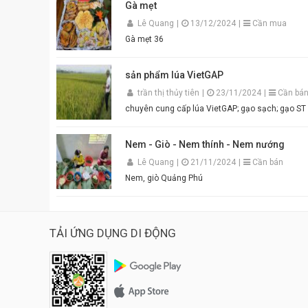
Gà mẹt
Lê Quang
|
13/12/2024
|
Cần mua
Gà mẹt 36
sản phẩm lúa VietGAP
trần thị thủy tiên
|
23/11/2024
|
Cần bá
chuyên cung cấp lúa VietGAP; gạo sạch; gạo
Nem - Giò - Nem thính - Nem nướng
Lê Quang
|
21/11/2024
|
Cần bán
Nem, giò Quảng Phú
TẢI ỨNG DỤNG DI ĐỘNG