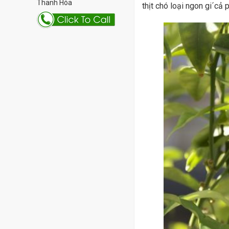
Thanh Hóa
thịt chó loại ngon gi´cả 