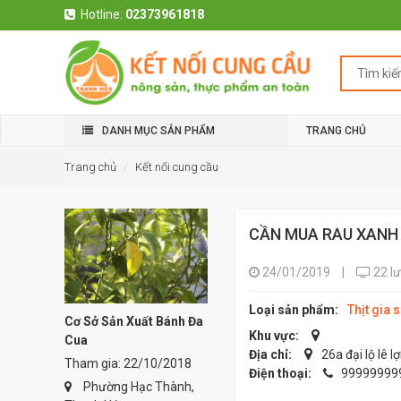
Hotline:
02373961818
DANH MỤC SẢN PHẨM
TRANG CHỦ
Trang chủ
Kết nối cung cầu
CẦN MUA RAU XANH
24/01/2019
|
22 l
Loại sản phẩm:
Thịt gia 
Cơ Sở Sản Xuất Bánh Đa
Khu vực:
Cua
Địa chỉ:
26a đại lộ lê lợ
Tham gia: 22/10/2018
Điện thoại:
99999999
Phường Hạc Thành,