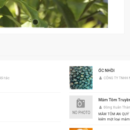
ỐC NHỒI
ối tác
CÔNG TY TNHH 
Mắm Tôm Truyền
Đồng Xuân Thà
MẮM TÔM AN QUÝ THIÊ
kiếm một loại mắm
tôm An Quý Thiên Hươ
xuất từ tôm tươi tu