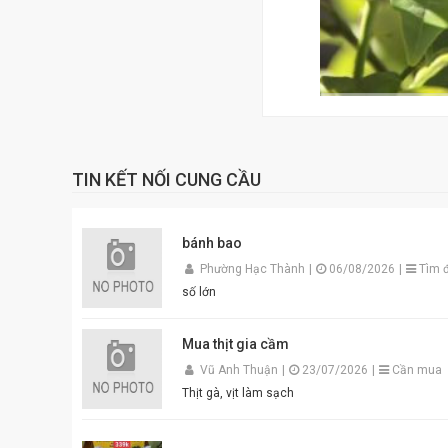
TIN KẾT NỐI CUNG CẦU
bánh bao
Phường Hạc Thành
|
06/08/2026
|
Tìm đ
số lớn
Mua thịt gia cầm
Vũ Anh Thuận
|
23/07/2026
|
Cần mua
Thịt gà, vịt làm sạch