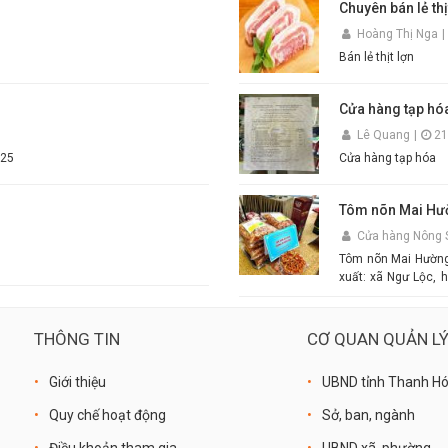
Chuyên bán lẻ thị
hương thơm tự nhi
Hoàng Thị Nga
|
thịt luộc, lòng dồi,
sinh an toàn thực phẩm. Điểm nổi bật của Mắm Tôm An Quý Thi
Bán lẻ thịt lợn
thơm ngon chuẩn truyền thống. Độ sánh mịn, mà
dụng. Phù hợp cho gia đình, quán ăn và nhà hàng. Chỉ cần thêm một chút đường,
chanh, ớt và đánh
Cửa hàng tạp hó
món bún đậu chuẩn vị. Cam kết sản phẩm chất lượng, đóng gói cẩn t
n
Lê Quang
|
21
nhanh toàn quốc. Đặt mua ngay hôm nay để thưởng thức hương vị mắm tôm đậm đà,
 ST 25
Cửa hàng tạp hóa
chuẩn vị quê hương cùng
#MamTom #BunDau
#AnQuyThienHuon
Tôm nõn Mai Hư
Cửa hàng Nông 
Tôm nõn Mai Hường -
xuất: xã Ngư Lộc, h
Mai - Mô tả sản ph
size
THÔNG TIN
CƠ QUAN QUẢN L
Giới thiệu
UBND tỉnh Thanh H
Quy chế hoạt động
Sở, ban, ngành