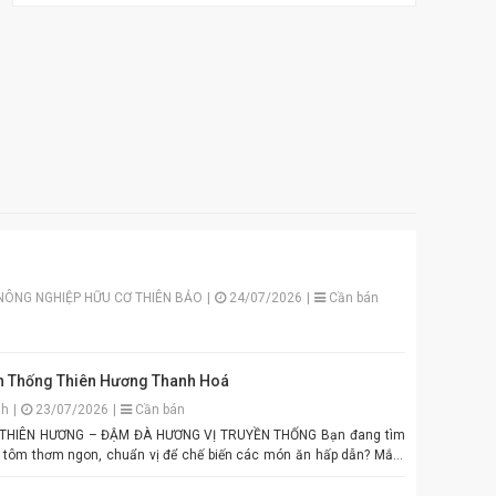
NÔNG NGHIỆP HỮU CƠ THIÊN BẢO
|
24/07/2026
|
Cần bán
 Thống Thiên Hương Thanh Hoá
nh
|
23/07/2026
|
Cần bán
N HƯƠNG – ĐẬM ĐÀ HƯƠNG VỊ TRUYỀN THỐNG Bạn đang tìm
 tôm thơm ngon, chuẩn vị để chế biến các món ăn hấp dẫn? Mắm
ng chính là lựa chọn hoàn hảo cho mọi gia đình Việt. Được sản
yển chọn theo quy trình lên men truyền thống. Màu tím đặc trưng,