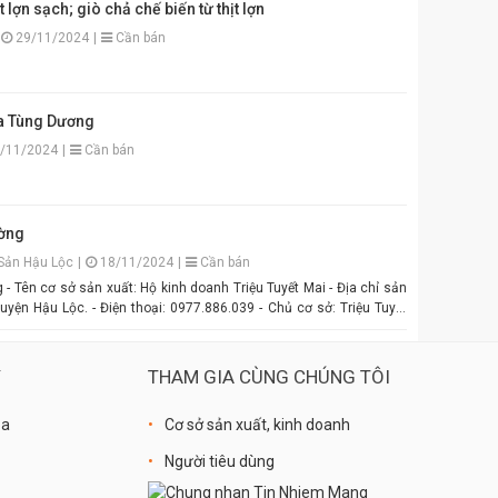
t lợn sạch; giò chả chế biến từ thịt lợn
ên, vị đậm đà hài hòa. Thích hợp để pha chấm bún đậu mắm tôm,
29/11/2024
|
Cần bán
 hoặc làm gia vị cho các món xào, nấu. Đóng gói tiện lợi, đảm bảo vệ
ên Hương: Hương vị
u sắc đẹp mắt. Dễ pha chế, dễ sử
 bông là bạn đã có ngay bát mắm tôm thơm ngon khó cưỡng cho
a Tùng Dương
hận. Giao hàng
/11/2024
|
Cần bán
 An Quý Thiên Hương! #MamTomAnQuyThienHuong
MamTom #GiaViTruyenThong #DacSanVietNam #TikTokShop
g
ờng
Sản Hậu Lộc
|
18/11/2024
|
Cần bán
 Tên cơ sở sản xuất: Hộ kinh doanh Triệu Tuyết Mai - Địa chỉ sản
uyện Hậu Lộc. - Điện thoại: 0977.886.039 - Chủ cơ sở: Triệu Tuyết
ẩm: là sản phẩm OCOP. - Giá: 600.000 đồng - 1.500.000 đồng/tùy
Ý
THAM GIA CÙNG CHÚNG TÔI
óa
Cơ sở sản xuất, kinh doanh
Người tiêu dùng