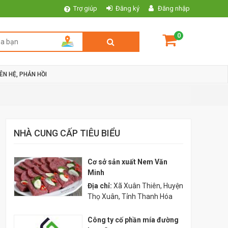
Trợ giúp
Đăng ký
Đăng nhập
0
IÊN HỆ, PHẢN HỒI
NHÀ CUNG CẤP TIÊU BIỂU
Cơ sở sản xuất Nem Văn
Minh
Địa chỉ:
Xã Xuân Thiên, Huyện
Thọ Xuân, Tỉnh Thanh Hóa
Công ty cố phần mía đường