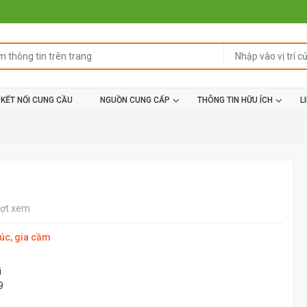
KẾT NỐI CUNG CẦU
NGUỒN CUNG CẤP
THÔNG TIN HỮU ÍCH
L
ượt xem
súc, gia cầm
i
9