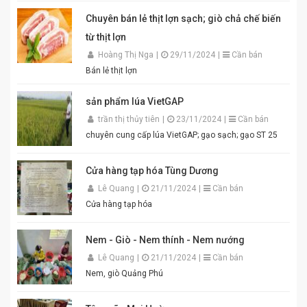
luộc, lòng dồi, hoặc làm gia vị cho các món xào, nấu.
Đóng gói tiện lợi, đảm bảo vệ sinh an toàn thực phẩm.
Chuyên bán lẻ thịt lợn sạch; giò chả chế biến
Điểm nổi bật của Mắm Tôm An Quý Thiên Hương:
từ thịt lợn
Hương vị thơm ngon chuẩn truyền thống. Độ sánh
mịn, màu sắc đẹp mắt. Dễ pha chế, dễ sử dụng. Phù
Hoàng Thị Nga
|
29/11/2024
|
Cần bán
hợp cho gia đình, quán ăn và nhà hàng. Chỉ cần thêm
Bán lẻ thịt lợn
một chút đường, chanh, ớt và đánh bông là bạn đã có
ngay bát mắm tôm thơm ngon khó cưỡng cho món
sản phẩm lúa VietGAP
bún đậu chuẩn vị. Cam kết sản phẩm chất lượng,
đóng gói cẩn thận. Giao hàng nhanh toàn quốc. Đặt
trần thị thủy tiên
|
23/11/2024
|
Cần bán
mua ngay hôm nay để thưởng thức hương vị mắm
chuyên cung cấp lúa VietGAP; gạo sạch; gạo ST 25
tôm đậm đà, chuẩn vị quê hương cùng An Quý Thiên
Hương! #MamTomAnQuyThienHuong #MamTom
#BunDauMamTom #GiaViTruyenThong
Cửa hàng tạp hóa Tùng Dương
#DacSanVietNam #TikTokShop #AnQuyThienHuong
Lê Quang
|
21/11/2024
|
Cần bán
Cửa hàng tạp hóa
Nem - Giò - Nem thính - Nem nướng
Lê Quang
|
21/11/2024
|
Cần bán
Nem, giò Quảng Phú