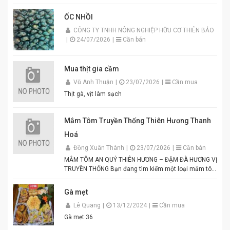
ỐC NHỒI
CÔNG TY TNHH NÔNG NGHIỆP HỮU CƠ THIÊN BẢO
|
24/07/2026
|
Cần bán
Mua thịt gia cầm
Vũ Anh Thuận
|
23/07/2026
|
Cần mua
Thịt gà, vịt làm sạch
Mắm Tôm Truyền Thống Thiên Hương Thanh
Hoá
Đồng Xuân Thành
|
23/07/2026
|
Cần bán
MẮM TÔM AN QUÝ THIÊN HƯƠNG – ĐẬM ĐÀ HƯƠNG VỊ
TRUYỀN THỐNG Bạn đang tìm kiếm một loại mắm tôm
thơm ngon, chuẩn vị để chế biến các món ăn hấp dẫn?
Mắm tôm An Quý Thiên Hương chính là lựa chọn hoàn
Gà mẹt
hảo cho mọi gia đình Việt. Được sản xuất từ tôm tươi
Lê Quang
|
13/12/2024
|
Cần mua
tuyển chọn theo quy trình lên men truyền thống. Màu
tím đặc trưng, hương thơm tự nhiên, vị đậm đà hài
Gà mẹt 36
hòa. Thích hợp để pha chấm bún đậu mắm tôm, thịt