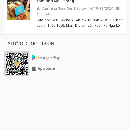
Tôm nõn Mai Hường
Cửa hàng Nông Sản Hậu Lộc
|
18/11/2024
|
Cần bán
Tôm nõn Mai Hường - Tên cơ sở sản xuất: Hộ kinh
doanh Triệu Tuyết Mai - Địa chỉ sản xuất: xã Ngư Lộc,
huyện Hậu Lộc. - Điện thoại: 0977.886.039 - Chủ cơ sở:
Triệu Tuyết Mai - Mô tả sản phẩm: là sản phẩm OCOP. -
Giá: 600.000 đồng - 1.500.000 đồng/tùy size
TẢI ỨNG DỤNG DI ĐỘNG