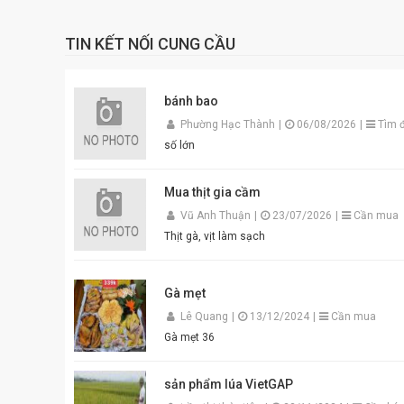
TIN KẾT NỐI CUNG CẦU
bánh bao
Phường Hạc Thành
|
06/08/2026
|
Tìm đ
số lớn
Mua thịt gia cầm
Vũ Anh Thuận
|
23/07/2026
|
Cần mua
Thịt gà, vịt làm sạch
Gà mẹt
Lê Quang
|
13/12/2024
|
Cần mua
Gà mẹt 36
sản phẩm lúa VietGAP