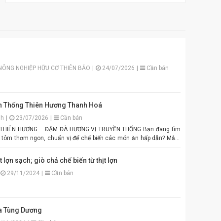
NÔNG NGHIỆP HỮU CƠ THIÊN BẢO
|
24/07/2026
|
Cần bán
 Thống Thiên Hương Thanh Hoá
nh
|
23/07/2026
|
Cần bán
N HƯƠNG – ĐẬM ĐÀ HƯƠNG VỊ TRUYỀN THỐNG Bạn đang tìm
 tôm thơm ngon, chuẩn vị để chế biến các món ăn hấp dẫn? Mắm
ng chính là lựa chọn hoàn hảo cho mọi gia đình Việt. Được sản
yển chọn theo quy trình lên men truyền thống. Màu tím đặc trưng,
t lợn sạch; giò chả chế biến từ thịt lợn
ên, vị đậm đà hài hòa. Thích hợp để pha chấm bún đậu mắm tôm,
29/11/2024
|
Cần bán
 hoặc làm gia vị cho các món xào, nấu. Đóng gói tiện lợi, đảm bảo vệ
ên Hương: Hương vị
u sắc đẹp mắt. Dễ pha chế, dễ sử
 bông là bạn đã có ngay bát mắm tôm thơm ngon khó cưỡng cho
a Tùng Dương
hận. Giao hàng