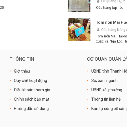
n
Lê Quang
|
21
nhanh toàn quốc. Đặt mua ngay hôm nay để thưởng thức hương vị mắm tôm đậm đà,
 ST 25
Cửa hàng tạp hóa
chuẩn vị quê hương cùng
#MamTom #BunDau
#AnQuyThienHuon
Tôm nõn Mai Hư
Cửa hàng Nông 
Tôm nõn Mai Hường -
xuất: xã Ngư Lộc, h
Mai - Mô tả sản ph
size
THÔNG TIN
CƠ QUAN QUẢN L
Giới thiệu
UBND tỉnh Thanh H
Quy chế hoạt động
Sở, ban, ngành
Điều khoản tham gia
UBND xã, phường
Chính sách bảo mật
Thông tin liên hệ
Hướng dẫn sử dụng
Bản tự công bố sả