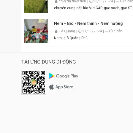
trần thị thủy tiên
|
23/11/2024
|
Cần bá
chuyên cung cấp lúa VietGAP; gạo sạch; gạo
Nem - Giò - Nem thính - Nem nướng
Lê Quang
|
21/11/2024
|
Cần bán
Nem, giò Quảng Phú
TẢI ỨNG DỤNG DI ĐỘNG