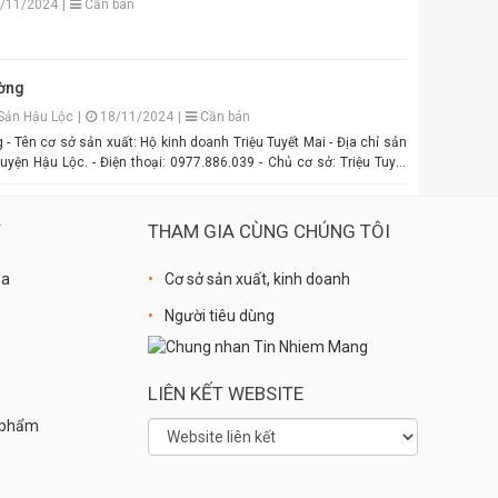
/11/2024
|
Cần bán
 An Quý Thiên Hương! #MamTomAnQuyThienHuong
MamTom #GiaViTruyenThong #DacSanVietNam #TikTokShop
g
ờng
Sản Hậu Lộc
|
18/11/2024
|
Cần bán
 Tên cơ sở sản xuất: Hộ kinh doanh Triệu Tuyết Mai - Địa chỉ sản
uyện Hậu Lộc. - Điện thoại: 0977.886.039 - Chủ cơ sở: Triệu Tuyết
ẩm: là sản phẩm OCOP. - Giá: 600.000 đồng - 1.500.000 đồng/tùy
Ý
THAM GIA CÙNG CHÚNG TÔI
óa
Cơ sở sản xuất, kinh doanh
Người tiêu dùng
LIÊN KẾT WEBSITE
n phẩm