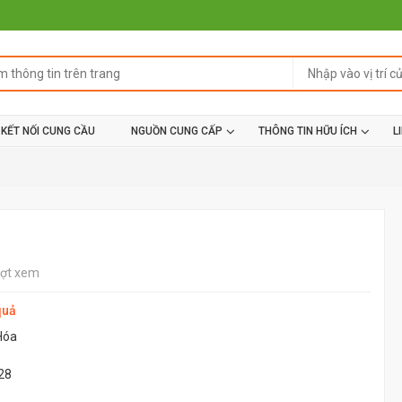
KẾT NỐI CUNG CẦU
NGUỒN CUNG CẤP
THÔNG TIN HỮU ÍCH
L
ượt xem
quả
Hóa
28