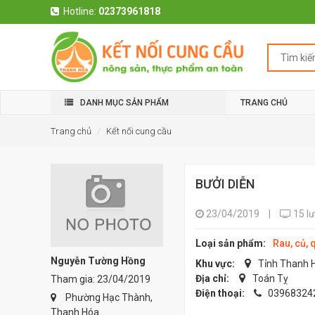
Hotline:
02373961818
DANH MỤC SẢN PHẨM
TRANG CHỦ
Trang chủ
Kết nối cung cầu
BƯỞI DIỄN
23/04/2019
|
15 l
Loại sản phẩm:
Rau, củ, 
Nguyễn Tường Hồng
Khu vực:
Tỉnh Thanh 
Địa chỉ:
Toán Tỵ
Tham gia: 23/04/2019
Điện thoại:
03968324
Phường Hạc Thành,
Thanh Hóa