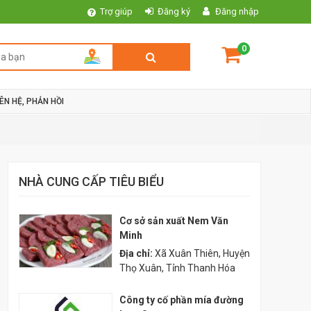
Trợ giúp
Đăng ký
Đăng nhập
0
IÊN HỆ, PHẢN HỒI
NHÀ CUNG CẤP TIÊU BIỂU
Cơ sở sản xuất Nem Văn
Minh
Địa chỉ:
Xã Xuân Thiên, Huyện
Thọ Xuân, Tỉnh Thanh Hóa
Công ty cố phần mía đường